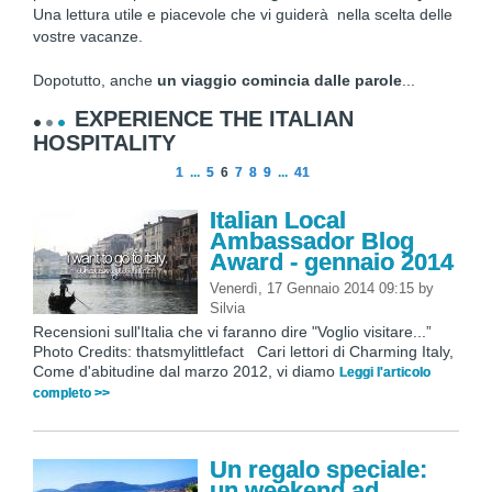
Una lettura utile e piacevole che vi guiderà nella scelta delle
vostre vacanze.
Dopotutto, anche
un viaggio comincia dalle parole
...
EXPERIENCE THE ITALIAN
HOSPITALITY
1
...
5
6
7
8
9
...
41
Italian Local
Ambassador Blog
Award - gennaio 2014
Venerdì, 17 Gennaio 2014 09:15
by
Silvia
Recensioni sull'Italia che vi faranno dire "Voglio visitare...”
Photo Credits: thatsmylittlefact Cari lettori di Charming Italy,
Come d'abitudine dal marzo 2012, vi diamo
Leggi l'articolo
completo >>
Un regalo speciale:
un weekend ad