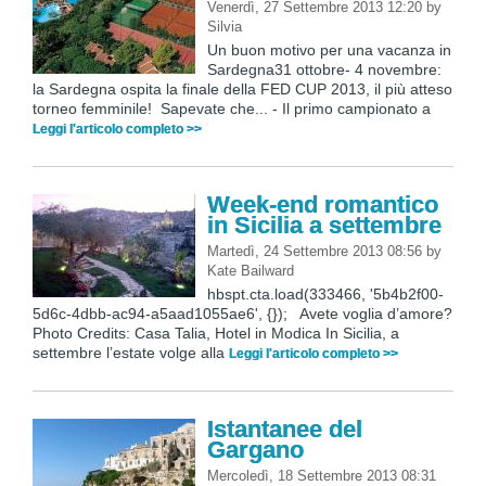
Venerdì, 27 Settembre 2013 12:20
by
Silvia
Un buon motivo per una vacanza in
Sardegna31 ottobre- 4 novembre:
la Sardegna ospita la finale della FED CUP 2013, il più atteso
torneo femminile! Sapevate che... - Il primo campionato a
Leggi l'articolo completo >>
Week-end romantico
in Sicilia a settembre
Martedì, 24 Settembre 2013 08:56
by
Kate Bailward
hbspt.cta.load(333466, '5b4b2f00-
5d6c-4dbb-ac94-a5aad1055ae6', {}); Avete voglia d’amore?
Photo Credits: Casa Talia, Hotel in Modica In Sicilia, a
settembre l’estate volge alla
Leggi l'articolo completo >>
Istantanee del
Gargano
Mercoledì, 18 Settembre 2013 08:31