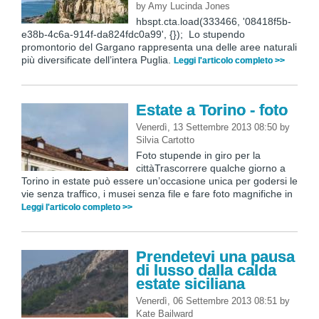
by
Amy Lucinda Jones
hbspt.cta.load(333466, '08418f5b-
e38b-4c6a-914f-da824fdc0a99', {}); Lo stupendo
promontorio del Gargano rappresenta una delle aree naturali
più diversificate dell’intera Puglia.
Leggi l'articolo completo >>
Estate a Torino - foto
Venerdì, 13 Settembre 2013 08:50
by
Silvia Cartotto
Foto stupende in giro per la
cittàTrascorrere qualche giorno a
Torino in estate può essere un’occasione unica per godersi le
vie senza traffico, i musei senza file e fare foto magnifiche in
Leggi l'articolo completo >>
Prendetevi una pausa
di lusso dalla calda
estate siciliana
Venerdì, 06 Settembre 2013 08:51
by
Kate Bailward