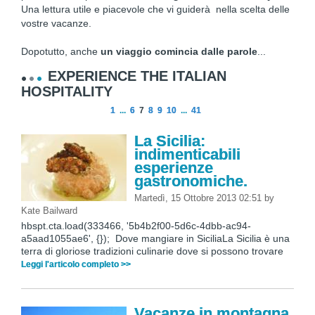
Una lettura utile e piacevole che vi guiderà nella scelta delle
vostre vacanze.
Dopotutto, anche
un viaggio comincia dalle parole
...
EXPERIENCE THE ITALIAN
HOSPITALITY
1
...
6
7
8
9
10
...
41
La Sicilia:
indimenticabili
esperienze
gastronomiche.
Martedì, 15 Ottobre 2013 02:51
by
Kate Bailward
hbspt.cta.load(333466, '5b4b2f00-5d6c-4dbb-ac94-
a5aad1055ae6', {}); Dove mangiare in SiciliaLa Sicilia è una
terra di gloriose tradizioni culinarie dove si possono trovare
Leggi l'articolo completo >>
Vacanze in montagna