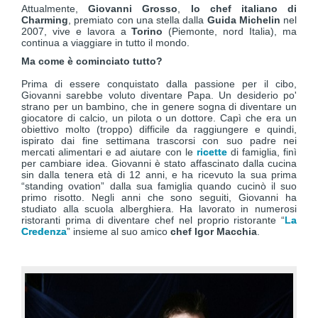
Attualmente,
Giovanni Grosso
,
lo chef italiano di
Charming
, premiato con una stella dalla
Guida Michelin
nel
2007, vive e lavora a
Torino
(Piemonte, nord Italia), ma
continua a viaggiare in tutto il mondo.
Ma come è cominciato tutto?
Prima di essere conquistato dalla passione per il cibo,
Giovanni sarebbe voluto diventare Papa. Un desiderio po'
strano per un bambino, che in genere sogna di diventare un
giocatore di calcio, un pilota o un dottore. Capì che era un
obiettivo molto (troppo) difficile da raggiungere e quindi,
ispirato dai fine settimana trascorsi con suo padre nei
mercati alimentari e ad aiutare con le
ricette
di famiglia, finì
per cambiare idea. Giovanni è stato affascinato dalla cucina
sin dalla tenera età di 12 anni, e ha ricevuto la sua prima
“standing ovation” dalla sua famiglia quando cucinò il suo
primo risotto. Negli anni che sono seguiti, Giovanni ha
studiato alla scuola alberghiera. Ha lavorato in numerosi
ristoranti prima di diventare chef nel proprio ristorante “
La
Credenza
” insieme al suo amico
chef Igor Macchia
.