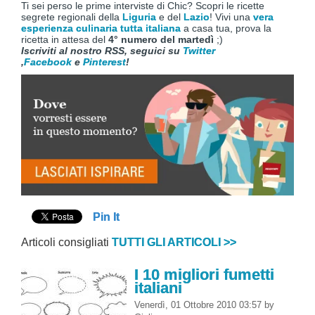
Ti sei perso le prime interviste di Chic? Scopri le ricette
segrete regionali della
Liguria
e del
Lazio
! Vivi una
vera
esperienza culinaria tutta italiana
a casa tua, prova la
ricetta in attesa del
4° numero del martedì
;)
Iscriviti al nostro RSS, seguici su
Twitter
,
Facebook
e
Pinterest
!
Pin It
Articoli consigliati
TUTTI GLI ARTICOLI >>
I 10 migliori fumetti
italiani
Venerdì, 01 Ottobre 2010 03:57
by