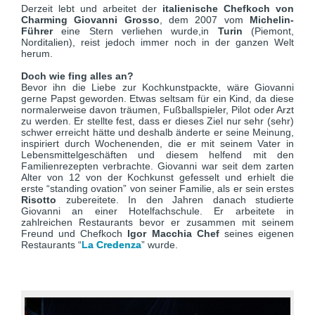
Derzeit lebt und arbeitet der
italienische Chefkoch von
Charming Giovanni Grosso
, dem 2007 vom
Michelin-
Führer
eine Stern verliehen wurde,in
Turin
(Piemont,
Norditalien), reist jedoch immer noch in der ganzen Welt
herum.
Doch wie fing alles an?
Bevor ihn die Liebe zur Kochkunstpackte, wäre Giovanni
gerne Papst geworden. Etwas seltsam für ein Kind, da diese
normalerweise davon träumen, Fußballspieler, Pilot oder Arzt
zu werden. Er stellte fest, dass er dieses Ziel nur sehr (sehr)
schwer erreicht hätte und deshalb änderte er seine Meinung,
inspiriert durch Wochenenden, die er mit seinem Vater in
Lebensmittelgeschäften und diesem helfend mit den
Familienrezepten verbrachte. Giovanni war seit dem zarten
Alter von 12 von der Kochkunst gefesselt und erhielt die
erste “standing ovation” von seiner Familie, als er sein erstes
Risotto
zubereitete. In den Jahren danach studierte
Giovanni an einer Hotelfachschule. Er arbeitete in
zahlreichen Restaurants bevor er zusammen mit seinem
Freund und Chefkoch
Igor Macchia Chef
seines eigenen
Restaurants “
La Credenza
” wurde.