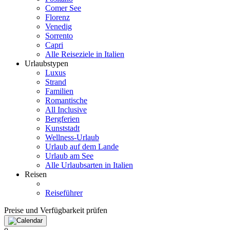
Comer See
Florenz
Venedig
Sorrento
Capri
Alle Reiseziele in Italien
Urlaubstypen
Luxus
Strand
Familien
Romantische
All Inclusive
Bergferien
Kunststadt
Wellness-Urlaub
Urlaub auf dem Lande
Urlaub am See
Alle Urlaubsarten in Italien
Reisen
Reiseführer
Preise und Verfügbarkeit prüfen