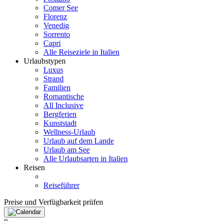
Comer See
Florenz
Venedig
Sorrento
Capri
Alle Reiseziele in Italien
Urlaubstypen
Luxus
Strand
Familien
Romantische
All Inclusive
Bergferien
Kunststadt
Wellness-Urlaub
Urlaub auf dem Lande
Urlaub am See
Alle Urlaubsarten in Italien
Reisen
Reiseführer
Preise und Verfügbarkeit prüfen