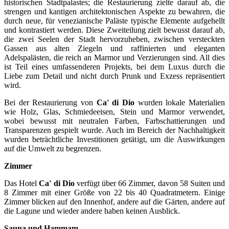
historischen Stadtpalastes; die Restaurierung zielte darauf ab, die
strengen und kantigen architektonischen Aspekte zu bewahren, die
durch neue, für venezianische Paläste typische Elemente aufgehellt
und kontrastiert werden. Diese Zweiteilung zielt bewusst darauf ab,
die zwei Seelen der Stadt hervorzuheben, zwischen versteckten
Gassen aus alten Ziegeln und raffinierten und eleganten
Adelspalästen, die reich an Marmor und Verzierungen sind. All dies
ist Teil eines umfassenderen Projekts, bei dem Luxus durch die
Liebe zum Detail und nicht durch Prunk und Exzess repräsentiert
wird.
Bei der Restaurierung von
Ca' di Dio
wurden lokale Materialien
wie Holz, Glas, Schmiedeeisen, Stein und Marmor verwendet,
wobei bewusst mit neutralen Farben, Farbschattierungen und
Transparenzen gespielt wurde. Auch im Bereich der Nachhaltigkeit
wurden beträchtliche Investitionen getätigt, um die Auswirkungen
auf die Umwelt zu begrenzen.
Zimmer
Das Hotel
Ca' di Dio
verfügt über 66 Zimmer, davon 58 Suiten und
8 Zimmer mit einer Größe von 22 bis 40 Quadratmetern. Einige
Zimmer blicken auf den Innenhof, andere auf die Gärten, andere auf
die Lagune und wieder andere haben keinen Ausblick.
Sauna und Hammam