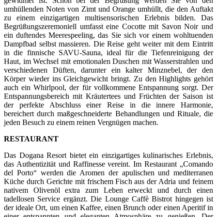
gewidmet ist. Schon bei der Begrüßung werden Sie von den
umhüllenden Noten von Zimt und Orange umhüllt, die den Auftakt
zu einem einzigartigen multisensorischen Erlebnis bilden. Das
Begrüßungszeremoniell umfasst eine Cocotte mit Savon Noir und
ein duftendes Meerespeeling, das Sie sich vor einem wohltuenden
Dampfbad selbst massieren. Die Reise geht weiter mit dem Eintritt
in die finnische SAVU-Sauna, ideal für die Tiefenreinigung der
Haut, im Wechsel mit emotionalen Duschen mit Wasserstrahlen und
verschiedenen Düften, darunter ein kalter Minznebel, der den
Körper wieder ins Gleichgewicht bringt. Zu den Highlights gehört
auch ein Whirlpool, der für vollkommene Entspannung sorgt. Der
Entspannungsbereich mit Kräutertees und Früchten der Saison ist
der perfekte Abschluss einer Reise in die innere Harmonie,
bereichert durch maßgeschneiderte Behandlungen und Rituale, die
jeden Besuch zu einem reinen Vergnügen machen.
RESTAURANT
Das Dogana Resort bietet ein einzigartiges kulinarisches Erlebnis,
das Authentizität und Raffinesse vereint. Im Restaurant „Comando
del Porto“ werden die Aromen der apulischen und mediterranen
Küche durch Gerichte mit frischem Fisch aus der Adria und feinem
nativem Olivenöl extra zum Leben erweckt und durch einen
tadellosen Service ergänzt. Die Lounge Caffè Bistrot hingegen ist
der ideale Ort, um einen Kaffee, einen Brunch oder einen Aperitif in
einer entspannten und eleganten Atmosphäre zu genießen. Der