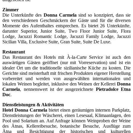
Zimmer
Die Unterkünfte des
Donna Carmela
sind so konzipiert, dass sie
den verschiedenen Geschmäckern der Gäste und für die diversen
Momente des Aufenthaltes entsprechen. Es bietet 26 Unterkünfte,
darunter Superior, Junior Suite, Two Floor Junior Suite, Flora
Lodge, Jacuzzi Romantic Lodge, Jacuzzi Family Lodge, Jacuzzi
Sicilian Villa, Exclusive Suite, Gran Suite, Suite De Luxe.
Restaurant
Das Restaurant des Hotels mit À-la-Carte Service ist auch den
auswärtigen Gästen geöffnet (nur mit Vorreservation) und ist ein
idealer Ort um die traditionelle sizilianische Küche zu kosten. Die
Gerichte sind meisterhaft mit frischen Produkten eigener Herstellung
vorbereitet und werden von ausgewählten internationalen und
lokalen Weinen begleitet, inklusive den Weinen der Kellerei
Donna
Carmela
, nennenswert ist der ausgezeichnete
Pietradolce Etna
Doc
.
Dienstleistungen & Aktivitäten
Hotel Donna Carmela
bietet einen geräumigen internen Parkplatz,
Dienstleistungen der Wäscherei, einen Lesesaal, Klimaanlagen, den
Pool und Solarium an. Auf Anfrage können Weinproben der Weine
des Ätnas, Kellereibesuche, botanische Besuche, Ausflüge zum
Ätna und Besichtigung der historischen und kulturellen