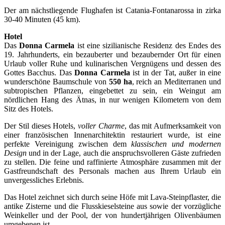
Der am nächstliegende Flughafen ist Catania-Fontanarossa in zirka
30-40 Minuten (45 km).
Hotel
Das
Donna Carmela
ist eine sizilianische Residenz des Endes des
19. Jahrhunderts, ein bezauberter und bezaubernder Ort für einen
Urlaub voller Ruhe und kulinarischen Vergnügens und dessen des
Gottes Bacchus. Das
Donna Carmela
ist in der Tat, außer in eine
wunderschöne Baumschule von
550 ha
, reich an Mediterranen und
subtropischen Pflanzen, eingebettet zu sein, ein Weingut am
nördlichen Hang des Ätnas, in nur wenigen Kilometern von dem
Sitz des Hotels.
Der Stil dieses Hotels,
voller Charme
, das mit Aufmerksamkeit von
einer französischen Innenarchitektin restauriert wurde, ist eine
perfekte Vereinigung zwischen dem
klassischen und modernen
Design
und in der Lage, auch die anspruchsvolleren Gäste zufrieden
zu stellen. Die feine und raffinierte Atmosphäre zusammen mit der
Gastfreundschaft des Personals machen aus Ihrem Urlaub ein
unvergessliches Erlebnis.
Das Hotel zeichnet sich durch seine Höfe mit Lava-Steinpflaster, die
antike Zisterne und die Flusskieselsteine aus sowie der vorzügliche
Weinkeller und der Pool, der von hundertjährigen Olivenbäumen
umgebenen ist.