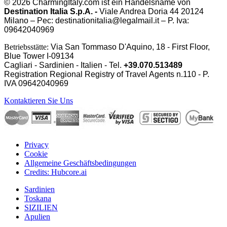
© 2026 CharmingItaly.com ist ein Handelsname von
Destination Italia S.p.A. -
Viale Andrea Doria 44 20124
Milano – Pec: destinationitalia@legalmail.it – P. Iva:
09642040969
Betriebsstätte:
Via San Tommaso D'Aquino, 18 - First Floor,
Blue Tower I-09134
Cagliari - Sardinien - Italien - Tel.
+39.070.513489
Registration Regional Registry of Travel Agents n.110 - P.
IVA
09642040969
Kontaktieren Sie Uns
Privacy
Cookie
Allgemeine Geschäftsbedingungen
Credits: Hubcore.ai
Sardinien
Toskana
SIZILIEN
Apulien