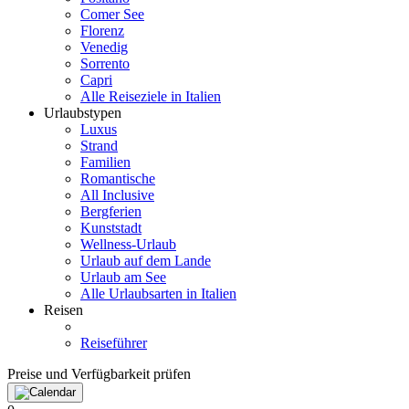
Comer See
Florenz
Venedig
Sorrento
Capri
Alle Reiseziele in Italien
Urlaubstypen
Luxus
Strand
Familien
Romantische
All Inclusive
Bergferien
Kunststadt
Wellness-Urlaub
Urlaub auf dem Lande
Urlaub am See
Alle Urlaubsarten in Italien
Reisen
Reiseführer
Preise und Verfügbarkeit prüfen