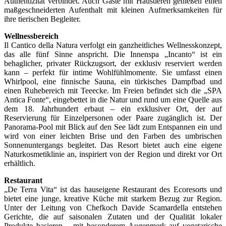
Authentizität verbindet. Auch Gäste mit Haustieren genießen einen
maßgeschneiderten Aufenthalt mit kleinen Aufmerksamkeiten für
ihre tierischen Begleiter.
Wellnessbereich
Il Cantico della Natura verfolgt ein ganzheitliches Wellnesskonzept,
das alle fünf Sinne anspricht. Die Innenspa „Incanto“ ist ein
behaglicher, privater Rückzugsort, der exklusiv reserviert werden
kann – perfekt für intime Wohlfühlmomente. Sie umfasst einen
Whirlpool, eine finnische Sauna, ein türkisches Dampfbad und
einen Ruhebereich mit Teeecke. Im Freien befindet sich die „SPA
Antica Fonte“, eingebettet in die Natur und rund um eine Quelle aus
dem 18. Jahrhundert erbaut – ein exklusiver Ort, der auf
Reservierung für Einzelpersonen oder Paare zugänglich ist. Der
Panorama-Pool mit Blick auf den See lädt zum Entspannen ein und
wird von einer leichten Brise und den Farben des umbrischen
Sonnenuntergangs begleitet. Das Resort bietet auch eine eigene
Naturkosmetiklinie an, inspiriert von der Region und direkt vor Ort
erhältlich.
Restaurant
„De Terra Vita“ ist das hauseigene Restaurant des Ecoresorts und
bietet eine junge, kreative Küche mit starkem Bezug zur Region.
Unter der Leitung von Chefkoch Davide Scamardella entstehen
Gerichte, die auf saisonalen Zutaten und der Qualität lokaler
Produkte basieren – mit besonderem Augenmerk auf vegetarische