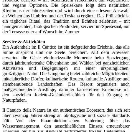
und vegane Optionen. Die Speisekarte folgt dem natürlichen
Rhythmus der Jahreszeiten und wird durch eine erlesene Auswahl
an Weinen aus Umbrien und der Toskana ergänzt. Das Frühstück ist
ein tägliches Ritual, das Tradition und Echtheit zelebriert – mit
handgemachten, biologischen Produkten, serviert im Speisesaal, auf
der Terrasse oder auf Wunsch im Zimmer.
Service & Aktivitäten
Ein Aufenthalt im Il Cantico ist ein tiefgreifendes Erlebnis, das alle
Sinne anspricht und die Seele bereichert. Auf dem Anwesen
erwarten die Gäste eindrucksvolle Momente beim Spaziergang
durch jahrhundertealte Olivenhaine und Wälder, bei ganzheitlichen
Aktivitäten und Begegnungen mit einer ursprünglichen,
großzügigen Natur. Die Umgebung bietet zahlreiche Möglichkeiten:
mittelalterliche Dörfer, kulinarische Routen, kulturelle Ausflüge und
atemberaubende Landschaften. Das Resort organisiert auch
maßgeschneiderte Ausflüge, darunter barrierefreie Erlebnisse mit
den speziellen Joelette-Geländerollstühlen für den Zugang zu
Naturpfaden.
Il Cantico della Natura ist ein authentisches Ecoresort, das sich seit
über zwanzig Jahren streng an ökologische und soziale Standards
hält. Von der bioarchitektonischen Sanierung über das
Wassermanagement, den ausschließlichen Einsatz erneuerbarer
Energien bis hin zur Auswahl zertifizierter lokaler Lieferanten –