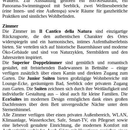
Wäldern. Zur Ausstattung gehören ein Bio-Restaurant, ein
Panorama-Swimmingpool mit Seeblick, zwei Wellnessbereiche
(eine Innen- und eine Außenspa) sowie Räume für ganzheitliche
Praktiken und sinnliches Wohlbefinden.
Zimmer
Die Zimmer im
Il Cantico della Natura
sind einzigartige
Rückzugsorte, die den authentischen Charakter des Ortes
widerspiegeln und ein harmonisches, intimes Aufenthaltserlebnis
bieten. Sie verteilen sich auf historische Bauernhäuser und moderne
Öko-Gebäude und sind von Naturzyklen, Sternbildern und den
Jahreszeiten inspiriert.
Die
Superior
Doppelzimmer
sind gemütlich und romantisch
gestaltet, mit freistehenden Badewannen in Bettnähe – einige
verfügen zusätzlich über einen Kamin und direkten Zugang zum
Garten. Die
Junior
Suiten
bieten großzügige Wohnbereiche mit
Lounge-Ecke, geräumigem Bad, Seeblick oder privatem Zugang
zum Garten. Die
Suiten
zeichnen sich durch ihre Weitläufigkeit und
individuelle Gestaltung aus – ideal auch für kleine Familien. Die
EcoSuites
im modernen Design ermöglichen dank eines großen
Dachfensters über dem Bett unvergessliche Nächte unter dem
Sternenhimmel.
Alle Zimmer verfügen über einen privaten Außenbereich, WLAN,
Klimaanlage, Wasserkocher, Safe, Smart-TV, ein Pflegeset sowie
eine liebevoll gestaltete Einrichtung, die modernen Komfort mit