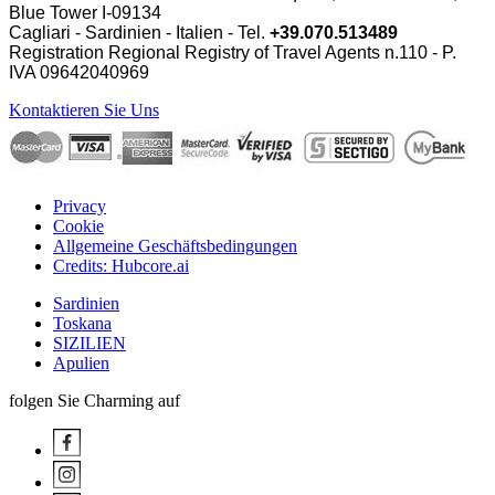
Blue Tower I-09134
Cagliari - Sardinien - Italien - Tel.
+39.070.513489
Registration Regional Registry of Travel Agents n.110 - P.
IVA
09642040969
Kontaktieren Sie Uns
Privacy
Cookie
Allgemeine Geschäftsbedingungen
Credits: Hubcore.ai
Sardinien
Toskana
SIZILIEN
Apulien
folgen Sie Charming auf