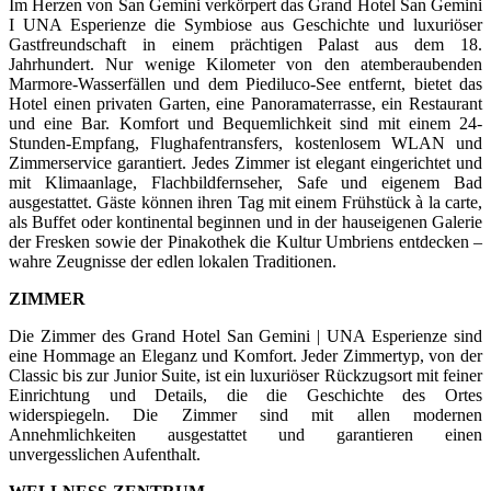
Im Herzen von San Gemini verkörpert das Grand Hotel San Gemini
I UNA Esperienze die Symbiose aus Geschichte und luxuriöser
Gastfreundschaft in einem prächtigen Palast aus dem 18.
Jahrhundert. Nur wenige Kilometer von den atemberaubenden
Marmore-Wasserfällen und dem Piediluco-See entfernt, bietet das
Hotel einen privaten Garten, eine Panoramaterrasse, ein Restaurant
und eine Bar. Komfort und Bequemlichkeit sind mit einem 24-
Stunden-Empfang, Flughafentransfers, kostenlosem WLAN und
Zimmerservice garantiert. Jedes Zimmer ist elegant eingerichtet und
mit Klimaanlage, Flachbildfernseher, Safe und eigenem Bad
ausgestattet. Gäste können ihren Tag mit einem Frühstück à la carte,
als Buffet oder kontinental beginnen und in der hauseigenen Galerie
der Fresken sowie der Pinakothek die Kultur Umbriens entdecken –
wahre Zeugnisse der edlen lokalen Traditionen.
ZIMMER
Die Zimmer des Grand Hotel San Gemini | UNA Esperienze sind
eine Hommage an Eleganz und Komfort. Jeder Zimmertyp, von der
Classic bis zur Junior Suite, ist ein luxuriöser Rückzugsort mit feiner
Einrichtung und Details, die die Geschichte des Ortes
widerspiegeln. Die Zimmer sind mit allen modernen
Annehmlichkeiten ausgestattet und garantieren einen
unvergesslichen Aufenthalt.