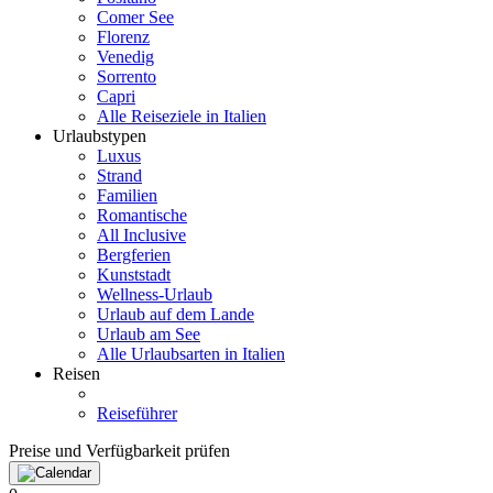
Comer See
Florenz
Venedig
Sorrento
Capri
Alle Reiseziele in Italien
Urlaubstypen
Luxus
Strand
Familien
Romantische
All Inclusive
Bergferien
Kunststadt
Wellness-Urlaub
Urlaub auf dem Lande
Urlaub am See
Alle Urlaubsarten in Italien
Reisen
Reiseführer
Preise und Verfügbarkeit prüfen