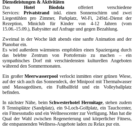
Dienstleistungen & Aktivitäten
Das
Hotel Biodola
offeriert verschiedene
Services:
Privatstrand
inkl. einen Sonnenschirm und zwei
Liegestühlen pro Zimmer, Parkplatz, Wi-Fi, 24Std.-Dienst der
Rezeption, Miniclub für Kinder von 4-12 Jahren (vom
15.06.-15.09.), Babysitter auf Anfrage und gegen Bezahlung.
Zweimal in der Woche lädt abends eine sanfte Animation and der
Pianobar ein.
Es wird außerdem wärmstens empfohlen einen Spaziergang durch
das belebte Zentrum von Portoferraio zu machen – ein
sympathisches Dorf mit verschiedensten kulturellen Angeboten
während den Sommermonaten.
Ein großer
Meerwasserpool
verlockt inmitten einer grünen Wiese,
auf der sich auch das Sonnendeck, der Minipool mit Thermalwasser
und Massagedüsen, ein Fußballfeld und ein Volleyballplatz
befinden.
In nächster Nähe, beim
Schwesterhotel Hermitage
, stehen zudem
8 Tennisplätze (Sandplatz), ein 9-Loch-Golfplatz, ein Tauchcenter,
ein Fitnessstudio und ein Wellnesscenter zur Verfügung. Man hat die
Qual der Wahl zwischen Regenerierung und körperlicher Fitness,
die entspannenden Wellness-Angebote laden zu Relax pur ein.