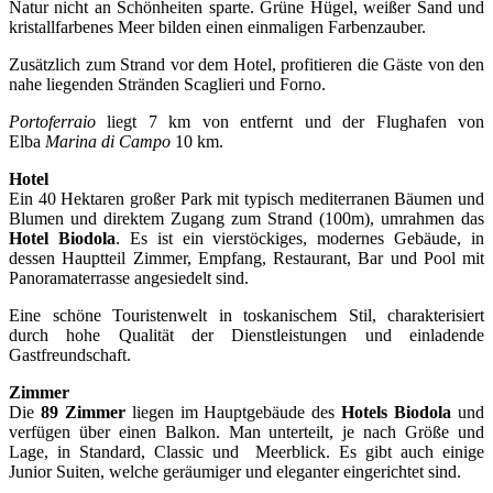
Natur nicht an Schönheiten sparte. Grüne Hügel, weißer Sand und
kristallfarbenes Meer bilden einen einmaligen Farbenzauber.
Zusätzlich zum Strand vor dem Hotel, profitieren die Gäste von den
nahe liegenden Stränden Scaglieri und Forno.
Portoferraio
liegt 7 km von entfernt und der Flughafen von
Elba
Marina di Campo
10 km.
Hotel
Ein 40 Hektaren großer Park mit typisch mediterranen Bäumen und
Blumen und direktem Zugang zum Strand (100m), umrahmen das
Hotel Biodola
. Es ist ein vierstöckiges, modernes Gebäude, in
dessen Hauptteil Zimmer, Empfang, Restaurant, Bar und Pool mit
Panoramaterrasse angesiedelt sind.
Eine schöne Touristenwelt in toskanischem Stil, charakterisiert
durch hohe Qualität der Dienstleistungen und einladende
Gastfreundschaft.
Zimmer
Die
89 Zimmer
liegen im Hauptgebäude des
Hotels Biodola
und
verfügen über einen Balkon. Man unterteilt, je nach Größe und
Lage, in Standard, Classic und Meerblick. Es gibt auch einige
Junior Suiten, welche geräumiger und eleganter eingerichtet sind.