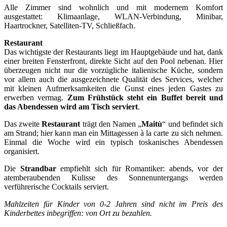
Alle Zimmer sind wohnlich und mit modernem Komfort
ausgestattet: Klimaanlage, WLAN-Verbindung, Minibar,
Haartrockner, Satelliten-TV, Schließfach.
Restaurant
Das wichtigste der Restaurants liegt im Hauptgebäude und hat, dank
einer breiten Fensterfront, direkte Sicht auf den Pool nebenan. Hier
überzeugen nicht nur die vorzügliche italienische Küche, sondern
vor allem auch die ausgezeichnete Qualität des Services, welcher
mit kleinen Aufmerksamkeiten die Gunst eines jeden Gastes zu
erwerben vermag.
Zum Frühstück steht ein Buffet bereit und
das Abendessen wird am Tisch serviert
.
Das zweite
Restaurant
trägt den Namen „
Maitù
“ und befindet sich
am Strand; hier kann man ein Mittagessen à la carte zu sich nehmen.
Einmal die Woche wird ein typisch toskanisches Abendessen
organisiert.
Die
Strandbar
empfiehlt sich für Romantiker: abends, vor der
atemberaubenden Kulisse des Sonnenuntergangs werden
verführerische Cocktails serviert.
Mahlzeiten für Kinder von 0-2 Jahren sind nicht im Preis des
Kinderbettes inbegriffen: von Ort zu bezahlen.