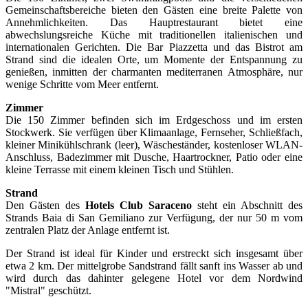
Gemeinschaftsbereiche bieten den Gästen eine breite Palette von
Annehmlichkeiten. Das Hauptrestaurant bietet eine
abwechslungsreiche Küche mit traditionellen italienischen und
internationalen Gerichten. Die Bar Piazzetta und das Bistrot am
Strand sind die idealen Orte, um Momente der Entspannung zu
genießen, inmitten der charmanten mediterranen Atmosphäre, nur
wenige Schritte vom Meer entfernt.
Zimmer
Die 150 Zimmer befinden sich im Erdgeschoss und im ersten
Stockwerk. Sie verfügen über Klimaanlage, Fernseher, Schließfach,
kleiner Minikühlschrank (leer), Wäscheständer, kostenloser WLAN-
Anschluss, Badezimmer mit Dusche, Haartrockner, Patio oder eine
kleine Terrasse mit einem kleinen Tisch und Stühlen.
Strand
Den Gästen des
Hotels Club Saraceno
steht ein Abschnitt des
Strands Baia di San Gemiliano zur Verfügung, der nur 50 m vom
zentralen Platz der Anlage entfernt ist.
Der Strand ist ideal für Kinder und erstreckt sich insgesamt über
etwa 2 km. Der mittelgrobe Sandstrand fällt sanft ins Wasser ab und
wird durch das dahinter gelegene Hotel vor dem Nordwind
"Mistral" geschützt.