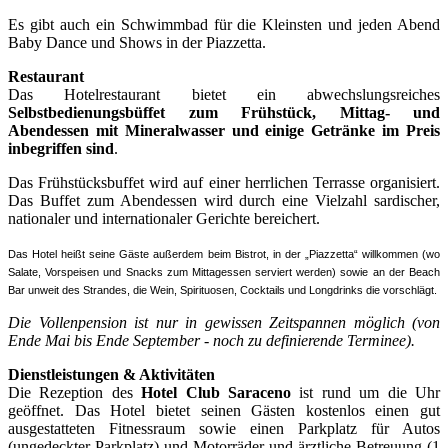
Es gibt auch ein Schwimmbad für die Kleinsten und jeden Abend
Baby Dance und Shows in der Piazzetta.
Restaurant
Das Hotelrestaurant bietet ein abwechslungsreiches
Selbstbedienungsbüffet zum Frühstück, Mittag- und
Abendessen mit Mineralwasser und einige Getränke im Preis
inbegriffen sind
.
Das Frühstücksbuffet wird auf einer herrlichen Terrasse organisiert.
Das Buffet zum Abendessen wird durch eine Vielzahl sardischer,
nationaler und internationaler Gerichte bereichert.
Das Hotel heißt seine Gäste außerdem beim Bistrot, in der „Piazzetta“ willkommen (wo
Salate, Vorspeisen und Snacks zum Mittagessen serviert werden) sowie an der Beach
Bar unweit des Strandes, die Wein, Spirituosen, Cocktails und Longdrinks die vorschlägt.
Die Vollenpension ist nur in gewissen Zeitspannen möglich (von
Ende Mai bis Ende September -
noch zu definierende Terminee).
Dienstleistungen & Aktivitäten
Die Rezeption des
Hotel Club Saraceno
ist rund um die Uhr
geöffnet. Das Hotel bietet seinen Gästen kostenlos einen gut
ausgestatteten Fitnessraum sowie einen Parkplatz für Autos
(ungedeckter Parkplatz) und Motorräder und ärztliche Betreuung (1