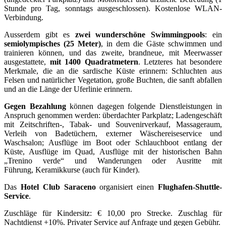
Stunde pro Tag, sonntags ausgeschlossen). Kostenlose WLAN-
Verbindung.
Ausserdem gibt es
zwei wunderschöne Swimmingpools
: ein
semiolympisches (25 Meter)
, in dem die Gäste schwimmen und
trainieren können, und das zweite, brandneue, mit Meerwasser
ausgestattete,
mit 1400 Quadratmetern
. Letzteres hat besondere
Merkmale, die an die sardische Küste erinnern: Schluchten aus
Felsen und natürlicher Vegetation, große Buchten, die sanft abfallen
und an die Länge der Uferlinie erinnern.
Gegen Bezahlung
können dagegen folgende Dienstleistungen in
Anspruch genommen werden: überdachter Parkplatz; Ladengeschäft
mit Zeitschriften-, Tabak- und Souvenirverkauf, Massageraum,
Verleih von Badetüchern, externer Wäschereiseservice und
Waschsalon; Ausflüge im Boot oder Schlauchboot entlang der
Küste, Ausflüge im Quad, Ausflüge mit der historischen Bahn
„Trenino verde“ und Wanderungen oder Ausritte mit
Führung, Keramikkurse (auch für Kinder).
Das
Hotel Club Saraceno
organisiert einen
Flughafen-Shuttle-
Service
.
Zuschläge für Kindersitz: € 10,00 pro Strecke. Zuschlag für
Nachtdienst +10%. Privater Service auf Anfrage und gegen Gebühr.