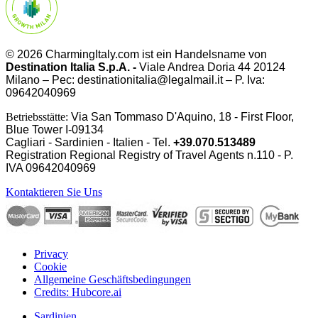
© 2026 CharmingItaly.com ist ein Handelsname von
Destination Italia S.p.A. -
Viale Andrea Doria 44 20124
Milano – Pec: destinationitalia@legalmail.it – P. Iva:
09642040969
Betriebsstätte:
Via San Tommaso D'Aquino, 18 - First Floor,
Blue Tower I-09134
Cagliari - Sardinien - Italien - Tel.
+39.070.513489
Registration Regional Registry of Travel Agents n.110 - P.
IVA
09642040969
Kontaktieren Sie Uns
Privacy
Cookie
Allgemeine Geschäftsbedingungen
Credits: Hubcore.ai
Sardinien