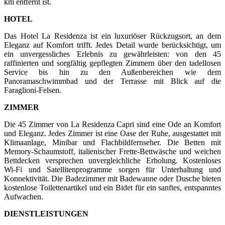
km entfernt ist.
HOTEL
Das Hotel La Residenza ist ein luxuriöser Rückzugsort, an dem
Eleganz auf Komfort trifft. Jedes Detail wurde berücksichtigt, um
ein unvergessliches Erlebnis zu gewährleisten: von den 45
raffinierten und sorgfältig gepflegten Zimmern über den tadellosen
Service bis hin zu den Außenbereichen wie dem
Panoramaschwimmbad und der Terrasse mit Blick auf die
Faraglioni-Felsen.
ZIMMER
Die 45 Zimmer von La Residenza Capri sind eine Ode an Komfort
und Eleganz. Jedes Zimmer ist eine Oase der Ruhe, ausgestattet mit
Klimaanlage, Minibar und Flachbildfernseher. Die Betten mit
Memory-Schaumstoff, italienischer Frette-Bettwäsche und weichen
Bettdecken versprechen unvergleichliche Erholung. Kostenloses
Wi-Fi und Satellitenprogramme sorgen für Unterhaltung und
Konnektivität. Die Badezimmer mit Badewanne oder Dusche bieten
kostenlose Toilettenartikel und ein Bidet für ein sanftes, entspanntes
Aufwachen.
DIENSTLEISTUNGEN