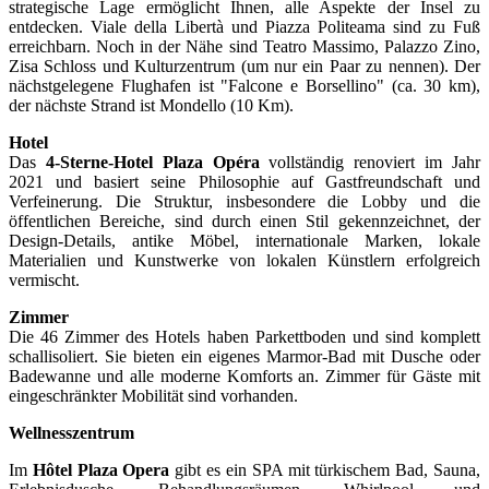
strategische Lage ermöglicht Ihnen, alle Aspekte der Insel zu
entdecken. Viale della Libertà und Piazza Politeama sind zu Fuß
erreichbarn. Noch in der Nähe sind Teatro Massimo, Palazzo Zino,
Zisa Schloss und Kulturzentrum (um nur ein Paar zu nennen). Der
nächstgelegene Flughafen ist "Falcone e Borsellino" (ca. 30 km),
der nächste Strand ist Mondello (10 Km).
Hotel
Das
4-Sterne-Hotel Plaza Opéra
vollständig renoviert im Jahr
2021 und basiert seine Philosophie auf Gastfreundschaft und
Verfeinerung. Die Struktur, insbesondere die Lobby und die
öffentlichen Bereiche, sind durch einen Stil gekennzeichnet, der
Design-Details, antike Möbel, internationale Marken, lokale
Materialien und Kunstwerke von lokalen Künstlern erfolgreich
vermischt.
Zimmer
Die 46 Zimmer des Hotels haben Parkettboden und sind komplett
schallisoliert. Sie bieten ein eigenes Marmor-Bad mit Dusche oder
Badewanne und alle moderne Komforts an. Zimmer für Gäste mit
eingeschränkter Mobilität sind vorhanden.
Wellnesszentrum
Im
Hôtel Plaza Opera
gibt es ein SPA mit türkischem Bad, Sauna,