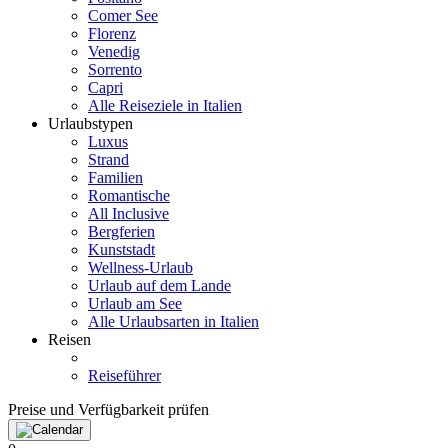
Comer See
Florenz
Venedig
Sorrento
Capri
Alle Reiseziele in Italien
Urlaubstypen
Luxus
Strand
Familien
Romantische
All Inclusive
Bergferien
Kunststadt
Wellness-Urlaub
Urlaub auf dem Lande
Urlaub am See
Alle Urlaubsarten in Italien
Reisen
Reiseführer
Preise und Verfügbarkeit prüfen