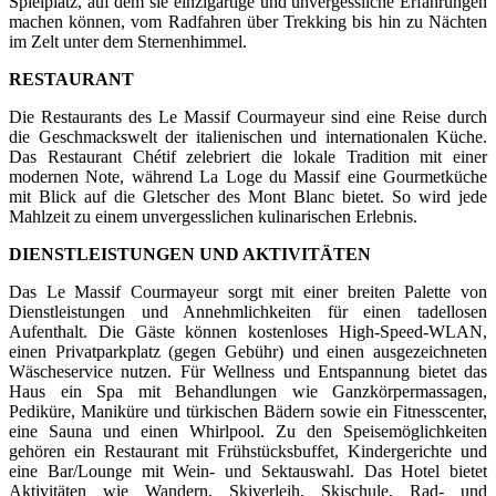
Spielplatz, auf dem sie einzigartige und unvergessliche Erfahrungen
machen können, vom Radfahren über Trekking bis hin zu Nächten
im Zelt unter dem Sternenhimmel.
RESTAURANT
Die Restaurants des Le Massif Courmayeur sind eine Reise durch
die Geschmackswelt der italienischen und internationalen Küche.
Das Restaurant Chétif zelebriert die lokale Tradition mit einer
modernen Note, während La Loge du Massif eine Gourmetküche
mit Blick auf die Gletscher des Mont Blanc bietet. So wird jede
Mahlzeit zu einem unvergesslichen kulinarischen Erlebnis.
DIENSTLEISTUNGEN UND AKTIVITÄTEN
Das Le Massif Courmayeur sorgt mit einer breiten Palette von
Dienstleistungen und Annehmlichkeiten für einen tadellosen
Aufenthalt. Die Gäste können kostenloses High-Speed-WLAN,
einen Privatparkplatz (gegen Gebühr) und einen ausgezeichneten
Wäscheservice nutzen. Für Wellness und Entspannung bietet das
Haus ein Spa mit Behandlungen wie Ganzkörpermassagen,
Pediküre, Maniküre und türkischen Bädern sowie ein Fitnesscenter,
eine Sauna und einen Whirlpool. Zu den Speisemöglichkeiten
gehören ein Restaurant mit Frühstücksbuffet, Kindergerichte und
eine Bar/Lounge mit Wein- und Sektauswahl. Das Hotel bietet
Aktivitäten wie Wandern, Skiverleih, Skischule, Rad- und