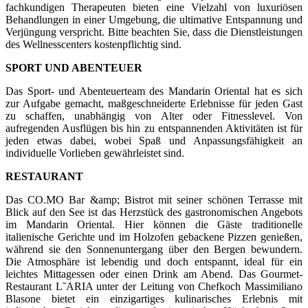
fachkundigen Therapeuten bieten eine Vielzahl von luxuriösen
Behandlungen in einer Umgebung, die ultimative Entspannung und
Verjüngung verspricht. Bitte beachten Sie, dass die Dienstleistungen
des Wellnesscenters kostenpflichtig sind.
SPORT UND ABENTEUER
Das Sport- und Abenteuerteam des Mandarin Oriental hat es sich
zur Aufgabe gemacht, maßgeschneiderte Erlebnisse für jeden Gast
zu schaffen, unabhängig von Alter oder Fitnesslevel. Von
aufregenden Ausflügen bis hin zu entspannenden Aktivitäten ist für
jeden etwas dabei, wobei Spaß und Anpassungsfähigkeit an
individuelle Vorlieben gewährleistet sind.
RESTAURANT
Das CO.MO Bar &amp; Bistrot mit seiner schönen Terrasse mit
Blick auf den See ist das Herzstück des gastronomischen Angebots
im Mandarin Oriental. Hier können die Gäste traditionelle
italienische Gerichte und im Holzofen gebackene Pizzen genießen,
während sie den Sonnenuntergang über den Bergen bewundern.
Die Atmosphäre ist lebendig und doch entspannt, ideal für ein
leichtes Mittagessen oder einen Drink am Abend. Das Gourmet-
Restaurant L˜ARIA unter der Leitung von Chefkoch Massimiliano
Blasone bietet ein einzigartiges kulinarisches Erlebnis mit