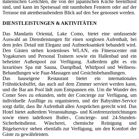
italienischen Gerichten, die von der japanischen Küche beeinflusst
sind, und kann im Speisesaal mit raumhohen Fenstern oder auf der
Terrasse mit atemberaubendem Blick auf den See genossen werden.
DIENSTLEISTUNGEN & AKTIVITÄTEN
Das Mandarin Oriental, Lake Como, bietet eine umfassende
Auswahl an Dienstleistungen für einen sorglosen Aufenthalt, bei
dem jedes Detail mit Eleganz und Aufmerksamkeit behandelt wird.
Den Gästen stehen kostenloses WLAN, ein Fitnesscenter mit
Yogakursen und Personal Trainern sowie ein Hallenbad und ein
beheizter Außenpool zur Verfügung. Außerdem gibt es ein
luxuriöses Spa mit Sauna, Dampfbad, Whirlpool und Wellness-
Behandlungen wie Paar-Massagen und Gesichtsbehandlungen.
Das hauseigene Restaurant bietet ein internationales
Frühstücksbuffet, das auch auf dem Zimmer serviert werden kann,
und die Bar am Pool lädt zum Entspannen ein. Um die Wunder des
Comer Sees zu erkunden, steht der Concierge zur Verfügung, um
individuelle Ausflüge zu organisieren, und der Babysitter-Service
sorgt dafür, dass Ihr Aufenthalt allen Ansprüchen gerecht wird. Das
Hotel bietet außerdem Veranstaltungs- und Konferenzeinrichtungen
sowie einen tadellosen Butler-, Concierge- und 24-Stunden-
Sicherheitsdienst. Wäscherei, chemische Reinigung und
Bügelservice stehen ebenfalls zur Verfügung, um den Komfort der
Gäste zu gewährleisten.