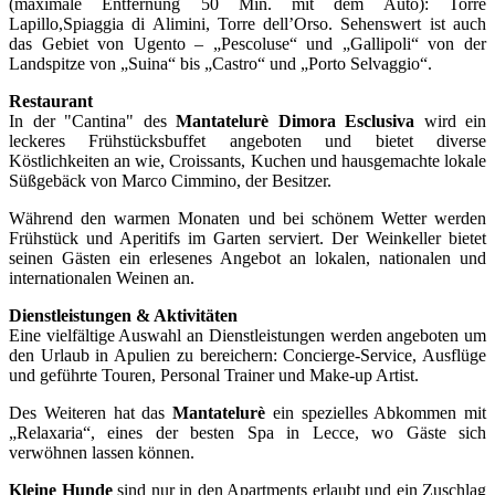
(maximale Entfernung 50 Min. mit dem Auto): Torre
Lapillo,Spiaggia di Alimini, Torre dell’Orso. Sehenswert ist auch
das Gebiet von Ugento – „Pescoluse“ und „Gallipoli“ von der
Landspitze von „Suina“ bis „Castro“ und „Porto Selvaggio“.
Restaurant
In der "Cantina" des
Mantatelurè Dimora Esclusiva
wird ein
leckeres Frühstücksbuffet angeboten und bietet diverse
Köstlichkeiten an wie, Croissants, Kuchen und hausgemachte lokale
Süßgebäck von Marco Cimmino, der Besitzer.
Während den warmen Monaten und bei schönem Wetter werden
Frühstück und Aperitifs im Garten serviert. Der Weinkeller bietet
seinen Gästen ein erlesenes Angebot an lokalen, nationalen und
internationalen Weinen an.
Dienstleistungen & Aktivitäten
Eine vielfältige Auswahl an Dienstleistungen werden angeboten um
den Urlaub in Apulien zu bereichern: Concierge-Service, Ausflüge
und geführte Touren, Personal Trainer und Make-up Artist.
Des Weiteren hat das
Mantatelurè
ein spezielles Abkommen mit
„Relaxaria“, eines der besten Spa in Lecce, wo Gäste sich
verwöhnen lassen können.
Kleine Hunde
sind nur in den Apartments erlaubt und ein Zuschlag