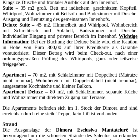
Kingsize-Dusche und frontaler Ausblick auf den Innenhof.
Suite
– 35 m2 groß, Bett mit indischem, geschnitzten Kopfteil,
Whirlpool, Wohnzimmer mit Bettsofa und Badezimmer mit Dusche.
Ausgang und Benutzung des gemeinsamen Innenhofs.
Deluxe Suite
– 45 m2, Himmelbett und Whirlpool, Wohnbereich
mit Schreibtisch und Sofabett, Badezimmer mit Dusche.
Individueller Eingang und privater Bereich im Innenhof.
Wichtige
Information
: Bei der Buchung der Deluxe Suite wird eine Kaution
in Höhe von Euro 300,00 auf Ihrer Kreditkarte als Garantie
vorautorisiert. Dieser Betrag wird beim Check-out, nach einer
ordnungsgemäßen Prüfung des Whirlpools, ganz oder teilweise
freigegeben.
Apartment
– 70 m2, mit Schlafzimmer mit Doppelbett (Matratze
nicht trennbar), Wohnbereich mit Doppelsofabett (nicht trennbar),
ausgestattete Kochnische und kleiner Balkon.
Apartment Deluxe
– 80 m2, mit Schlafzimmer, separate Küche
und Wohnzimmer mit direktem Zugang zur Terrasse.
Die Apartements befinden sich im 1. Stock der Dimora und sind
erreichbar durch eine steile Treppe, kein Lift ist vorhanden.
Strand
Die Ausganslage der
Dimora Esclusiva Mantatelurè
ist
hervorragend um die schönsten Strände des Salentos zu erkunden