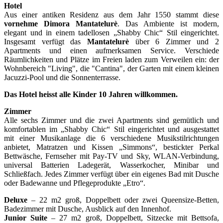
Hotel
Aus einer antiken Residenz aus dem Jahr 1550 stammt diese
vornehme Dimora Mantatelurè
. Das Ambiente ist modern,
elegant und in einem tadellosen „Shabby Chic“ Stil eingerichtet.
Insgesamt verfügt das
Mantatelurè
über 6 Zimmer und 2
Apartments und einen aufmerksamen Service. Verschiede
Räumlichkeiten und Plätze im Freien laden zum Verweilen ein: der
Wohnbereich "Living", die "Cantina", der Garten mit einem kleinen
Jacuzzi-Pool und die Sonnenterrasse.
Das Hotel heisst alle Kinder 10 Jahren willkommen.
Zimmer
Alle sechs Zimmer und die zwei Apartments sind gemütlich und
komfortablen im „Shabby Chic“ Stil eingerichtet und ausgestattet
mit einer Musikanlage die 6 verschiedene Musikstilrichtungen
anbietet, Matratzen und Kissen „Simmons“, bestickter Perkal
Bettwäsche, Fernseher mit Pay-TV und Sky, WLAN-Verbindung,
universal Batterien Ladegerät, Wasserkocher, Minibar und
Schließfach. Jedes Zimmer verfügt über ein eigenes Bad mit Dusche
oder Badewanne und Pflegeprodukte „Etro“.
Deluxe
– 22 m2 groß, Doppelbett oder zwei Queensize-Betten,
Badezimmer mit Dusche, Ausblick auf den Innenhof.
Junior Suite
– 27 m2 groß, Doppelbett, Sitzecke mit Bettsofa,