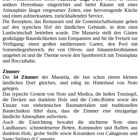
antiken Herrenhaus eingerichtet und bietet Räume mit einer
Atmosphäre längst vergessener Zeiten, eine hervorragende Küche
und einen aufmerksamen, zurückhaltenden Service.
Die Rezeption, das Restaurant und die Gemeinschaftsräume gehen
auf den typischen Hof der ländlichen Gebäude, in dem einst
Landwirtschaft betrieben wurde. Die Masseria stellt den Gästen
großzügige Räumlichkeiten zum Entspannen und für die Freizeit zur
Verfügung: einen großen mediterranen Garten, den Pool mit
Sonnenliegenbereich, der von Oliven- und Johannisbrotbäumen
umgeben ist und die Therme sowie den Sportbereich mit Tennisplatz
und Bocciabahn.
Zimmer
Die
34 Zimmer
der Masseria, die fast schon einem kleinen
ländlichen Dorf gleichen, sind ruhig im Hinterland von Noto
gelegen.
Das typische Gestein von Noto und Modica, die hellen Tonziegel,
die Decken aus dunklem Holz und die Cotto-Böden sowie der
Einsatz von einheimischen Baumaterialien und traditionellen
Bautechniken führt dazu, dass die Zimmer eine einzigartige
ländliche Atmosphäre aufweisen.
Auch die Einrichtung bewahrt die nüchterne Note eines
Landhauses: schmiedeiserne Betten, Kommoden und Buffets aus
dunklem Holz, grobe Stoffe sowie Keramiken von Caltagirone und
Santo Stefano di Camastra.