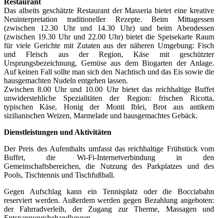
Restaurant
Das allseits geschätzte Restaurant der Masseria bietet eine kreative
Neuinterpretation traditioneller Rezepte. Beim Mittagessen
(zwischen 12.30 Uhr und 14.30 Uhr) und beim Abendessen
(zwischen 19.30 Uhr und 22.00 Uhr) bietet die Speisekarte Raum
für viele Gerichte mit Zutaten aus der näheren Umgebung: Fisch
und Fleisch aus der Region, Käse mit geschützter
Ursprungsbezeichnung, Gemüse aus dem Biogarten der Anlage.
Auf keinen Fall sollte man sich den Nachtisch und das Eis sowie die
hausgemachten Nudeln entgehen lassen.
Zwischen 8.00 Uhr und 10.00 Uhr bietet das reichhaltige Buffet
unwiderstehliche Spezialitäten der Region: frischen Ricotta,
typischen Käse, Honig der Monti Iblei, Brot aus antikem
sizilianischen Weizen, Marmelade und hausgemachtes Gebäck.
Dienstleistungen und Aktivitäten
Der Preis des Aufenthalts umfasst das reichhaltige Frühstück vom
Buffet, die Wi-Fi-Internetverbindung in den
Gemeinschaftsbereichen, die Nutzung des Parkplatzes und des
Pools, Tischtennis und Tischfußball.
Gegen Aufschlag kann ein Tennisplatz oder die Bocciabahn
reserviert werden. Außerdem werden gegen Bezahlung angeboten:
der Fahrradverleih, der Zugang zur Therme, Massagen und
Entspannungsbehandlungen.