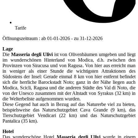
Tarife
Öffnungszeitraum : ab 01-01-2026 - zu 31-12-2026
Lage
Die
Masseria degli Ulivi
ist von Olivenbäumen umgeben und liegt
im wunderschönen Hinterland von Modica, d.h. zwischen den
Provinzen von Siracusa und von Ragusa. Von hier aus erreicht man
in weniger als einer Stunde die wichtigsten Attraktionen des
Südostens der Insel: Gerade einmal 8 km von hier entfernt befindet
sich die herrliche Barockstadt Noto; ganz in der Nähe liegen auch
Modica, Scicli, Ragusa und die anderen Städte des Val di Noto, die
von der Unesco zusammen mit der Altstadt von Syrakus (32 km) in
die Welterbeliste aufgenommen wurden.
Diese Gegend hat auch in Bezug auf das Naturerbe viel zu bieten,
beispielsweise das Naturschutzgebiet Cava Grande (9 km), das
Tierschutzgebiet Vendicari (22 km) und das Naturschutzgebiet
Pantalica (35 km).
Hotel
Das wunderschöne Hotel
Masseria degli Ulivi
wurde in einem