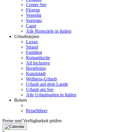
Comer See
Florenz
Venedig
Sorrento
Capri
Alle Reiseziele in Italien
Urlaubstypen
Luxus
Strand
Familien
Romantische
All Inclusive
Bergferien
Kunststadt
Wellness-Urlaub
Urlaub auf dem Lande
Urlaub am See
Alle Urlaubsarten in Italien
Reisen
Reiseführer
Preise und Verfügbarkeit prüfen