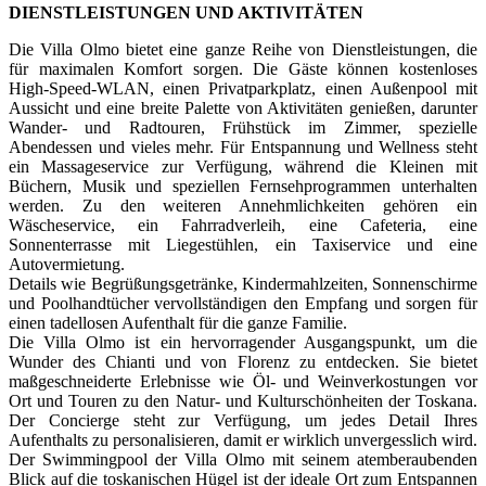
DIENSTLEISTUNGEN UND AKTIVITÄTEN
Die Villa Olmo bietet eine ganze Reihe von Dienstleistungen, die
für maximalen Komfort sorgen. Die Gäste können kostenloses
High-Speed-WLAN, einen Privatparkplatz, einen Außenpool mit
Aussicht und eine breite Palette von Aktivitäten genießen, darunter
Wander- und Radtouren, Frühstück im Zimmer, spezielle
Abendessen und vieles mehr. Für Entspannung und Wellness steht
ein Massageservice zur Verfügung, während die Kleinen mit
Büchern, Musik und speziellen Fernsehprogrammen unterhalten
werden. Zu den weiteren Annehmlichkeiten gehören ein
Wäscheservice, ein Fahrradverleih, eine Cafeteria, eine
Sonnenterrasse mit Liegestühlen, ein Taxiservice und eine
Autovermietung.
Details wie Begrüßungsgetränke, Kindermahlzeiten, Sonnenschirme
und Poolhandtücher vervollständigen den Empfang und sorgen für
einen tadellosen Aufenthalt für die ganze Familie.
Die Villa Olmo ist ein hervorragender Ausgangspunkt, um die
Wunder des Chianti und von Florenz zu entdecken. Sie bietet
maßgeschneiderte Erlebnisse wie Öl- und Weinverkostungen vor
Ort und Touren zu den Natur- und Kulturschönheiten der Toskana.
Der Concierge steht zur Verfügung, um jedes Detail Ihres
Aufenthalts zu personalisieren, damit er wirklich unvergesslich wird.
Der Swimmingpool der Villa Olmo mit seinem atemberaubenden
Blick auf die toskanischen Hügel ist der ideale Ort zum Entspannen