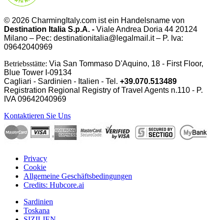
© 2026 CharmingItaly.com ist ein Handelsname von
Destination Italia S.p.A. -
Viale Andrea Doria 44 20124
Milano – Pec: destinationitalia@legalmail.it – P. Iva:
09642040969
Betriebsstätte:
Via San Tommaso D'Aquino, 18 - First Floor,
Blue Tower I-09134
Cagliari - Sardinien - Italien - Tel.
+39.070.513489
Registration Regional Registry of Travel Agents n.110 - P.
IVA
09642040969
Kontaktieren Sie Uns
Privacy
Cookie
Allgemeine Geschäftsbedingungen
Credits: Hubcore.ai
Sardinien
Toskana
SIZILIEN