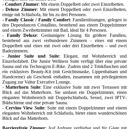
- Comfort Zimmer
: Mit einem Doppelbett oder zwei Einzelbetten.
- Deluxe Zimmer
: Mit einem Doppelbett oder zwei Einzelbetten,
einige mit Schlafsofa, für bis zu drei Personen.
- Family Classic / Family Comfort
: Familienlösungen, gelegen in
den Dependancen Cristallino, bestehend aus einem Doppelzimmer
und einem Zweibettzimmer mit Bad, ideal für 4 Personen.
- Family Deluxe
: Geräumigere Lösung für größere Familien,
bestehend aus zwei verbundenen Zimmern – eines mit einem
Doppelbett und eines mit zwei oder drei Einzelbetten – und zwei
Badezimmern.
- Junior Suite und Suite
: Elegant, mit Wohnbereich und
Einzelsofabett. Die Junior Wellness Suite verfügt über eine private
Sauna und ein Technogym E-Bike. Zudem sind 2 Trinkflaschen und
ein exklusives Beauty-Kit (mit Gesichtsmaske, Lippenbalsam und
Handcreme) als Geschenk enthalten, zusammen mit privilegiertem
Zugang zur Valtur Executive Lounge.
- Matterhorn Suite
: Eine exklusive Suite mit zwei Terrassen mit
Blick auf das Matterhorn. Sie umfasst ein Doppelzimmer, einen
eleganten Wohnbereich mit Doppelschlafsofa, Sessel, zwei IPTV-
Bildschirme und eine private Sauna.
- Cervino View Suite
: Suite mit einem Doppelzimmer und einem
eleganten Wohnbereich mit Schlafsofa, bietet einen wunderschönen
Blick auf das Matterhorn.
Barrierefreie Zimmer
: Auf Anfrage verfügbar und für Gäste mit