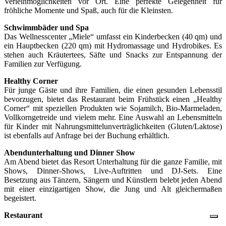
Verleihmöglichkeiten vor Ort. Eine perfekte Gelegenheit für
fröhliche Momente und Spaß, auch für die Kleinsten.
Schwimmbäder und Spa
Das Wellnesscenter „Miele“ umfasst ein Kinderbecken (40 qm) und
ein Hauptbecken (220 qm) mit Hydromassage und Hydrobikes. Es
stehen auch Kräutertees, Säfte und Snacks zur Entspannung der
Familien zur Verfügung.
Healthy Corner
Für junge Gäste und ihre Familien, die einen gesunden Lebensstil
bevorzugen, bietet das Restaurant beim Frühstück einen „Healthy
Corner“ mit speziellen Produkten wie Sojamilch, Bio-Marmeladen,
Vollkorngetreide und vielem mehr. Eine Auswahl an Lebensmitteln
für Kinder mit Nahrungsmittelunverträglichkeiten (Gluten/Laktose)
ist ebenfalls auf Anfrage bei der Buchung erhältlich.
Abendunterhaltung und Dinner Show
Am Abend bietet das Resort Unterhaltung für die ganze Familie, mit
Shows, Dinner-Shows, Live-Auftritten und DJ-Sets. Eine
Besetzung aus Tänzern, Sängern und Künstlern belebt jeden Abend
mit einer einzigartigen Show, die Jung und Alt gleichermaßen
begeistert.
Restaurant