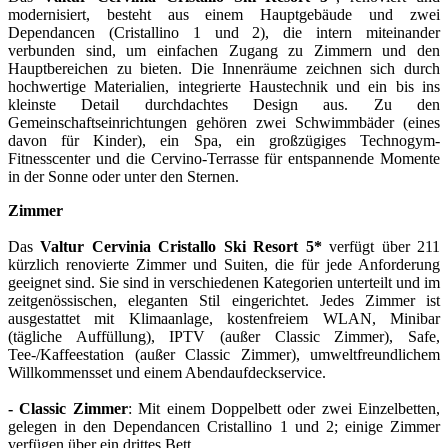
modernisiert, besteht aus einem Hauptgebäude und zwei
Dependancen (Cristallino 1 und 2), die intern miteinander
verbunden sind, um einfachen Zugang zu Zimmern und den
Hauptbereichen zu bieten. Die Innenräume zeichnen sich durch
hochwertige Materialien, integrierte Haustechnik und ein bis ins
kleinste Detail durchdachtes Design aus. Zu den
Gemeinschaftseinrichtungen gehören zwei Schwimmbäder (eines
davon für Kinder), ein Spa, ein großzügiges Technogym-
Fitnesscenter und die Cervino-Terrasse für entspannende Momente
in der Sonne oder unter den Sternen.
Zimmer
Das
Valtur Cervinia Cristallo Ski Resort 5*
verfügt über 211
kürzlich renovierte Zimmer und Suiten, die für jede Anforderung
geeignet sind. Sie sind in verschiedenen Kategorien unterteilt und im
zeitgenössischen, eleganten Stil eingerichtet. Jedes Zimmer ist
ausgestattet mit Klimaanlage, kostenfreiem WLAN, Minibar
(tägliche Auffüllung), IPTV (außer Classic Zimmer), Safe,
Tee-/Kaffeestation (außer Classic Zimmer), umweltfreundlichem
Willkommensset und einem Abendaufdeckservice.
- Classic Zimmer
: Mit einem Doppelbett oder zwei Einzelbetten,
gelegen in den Dependancen Cristallino 1 und 2; einige Zimmer
verfügen über ein drittes Bett.