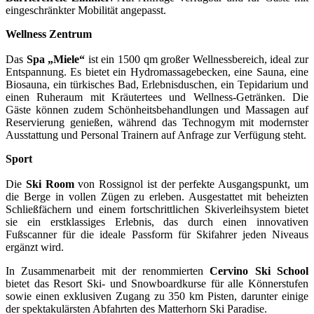
eingeschränkter Mobilität angepasst.
Wellness Zentrum
Das
Spa „Miele“
ist ein 1500 qm großer Wellnessbereich, ideal zur
Entspannung. Es bietet ein Hydromassagebecken, eine Sauna, eine
Biosauna, ein türkisches Bad, Erlebnisduschen, ein Tepidarium und
einen Ruheraum mit Kräutertees und Wellness-Getränken. Die
Gäste können zudem Schönheitsbehandlungen und Massagen auf
Reservierung genießen, während das Technogym mit modernster
Ausstattung und Personal Trainern auf Anfrage zur Verfügung steht.
Sport
Die
Ski Room
von Rossignol ist der perfekte Ausgangspunkt, um
die Berge in vollen Zügen zu erleben. Ausgestattet mit beheizten
Schließfächern und einem fortschrittlichen Skiverleihsystem bietet
sie ein erstklassiges Erlebnis, das durch einen innovativen
Fußscanner für die ideale Passform für Skifahrer jeden Niveaus
ergänzt wird.
In Zusammenarbeit mit der renommierten
Cervino Ski School
bietet das Resort Ski- und Snowboardkurse für alle Könnerstufen
sowie einen exklusiven Zugang zu 350 km Pisten, darunter einige
der spektakulärsten Abfahrten des Matterhorn Ski Paradise.