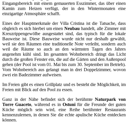
Eingangsbereich mit einem gemauerten Esszimmer, das über einen
Kamin zum Heizen verfügt, der in den Wintermonaten eine
einzigartige Atmosphäre schafft.
Eines der Hauptmerkmale der Villa Cristina ist die Tatsache, dass
obgleich es sich hierbei um einen
Neubau
handelt, alle Zimmer mit
Kreuzrippengewölbe ausgestattet sind, das typisch für die lokale
Bauweise ist. Diese Bauweise wurde nicht nur deshalb gewählt,
weil sie den Räumen eine traditionelle Note verleiht, sondern auch
weil die Räume so auch an den wärmsten Tagen des Jahres
angenehm kühl sind. Im gesamten Wohnbereich dringt das Licht
durch die großen Fenster ein, die auf die Gärten und den Außenpool
gehen (der Pool ist vom 01. Mai bis zum 30. September im Betrieb).
Vom Wohnbereich aus gelangt man in drei Doppelzimmer, wovon
zwei ein Badezimmer aufweisen.
Im Freien gibt es einen Grillplatz und es besteht die Möglichkeit, im
Freien mit Blick auf den Pool zu essen.
Ganz in der Nähe befindet sich der berühmte
Naturpark von
Torre Guaceto
, während es in
Ostuni
für die Freunde der guten
Küche möglich sein wird, eine Reihe berühmter Restaurants
kennenzulernen, in denen Sie die echte apulische Küche entdecken
können.