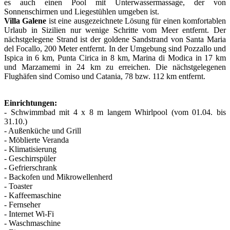
es auch einen Pool mit Unterwassermassage, der von
Sonnenschirmen und Liegestühlen umgeben ist.
Villa Galene
ist eine ausgezeichnete Lösung für einen komfortablen
Urlaub in Sizilien nur wenige Schritte vom Meer entfernt. Der
nächstgelegene Strand ist der goldene Sandstrand von Santa Maria
del Focallo, 200 Meter entfernt. In der Umgebung sind Pozzallo und
Ispica in 6 km, Punta Cirica in 8 km, Marina di Modica in 17 km
und Marzamemi in 24 km zu erreichen. Die nächstgelegenen
Flughäfen sind Comiso und Catania, 78 bzw. 112 km entfernt.
Einrichtungen:
- Schwimmbad mit 4 x 8 m langem Whirlpool (vom 01.04. bis
31.10.)
- Außenküche und Grill
- Möblierte Veranda
- Klimatisierung
- Geschirrspüler
- Gefrierschrank
- Backofen und Mikrowellenherd
- Toaster
- Kaffeemaschine
- Fernseher
- Internet Wi-Fi
- Waschmaschine