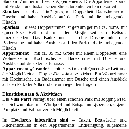
Standard-Zimmer und sechs Appartements. Die Appartements sind
mit Fresken und toskanischen Stuckatureinheiten fein dekoriert.
Standard
– sind ca. 20m² gross, mit Doppelbett, Badezimmer mit
Dusche und haben Ausblick auf den Park und die umliegenden
Hügeln
Spaziosa
– dieses Doppelzimmer ist geräumiger mit ca. 40m², mit
Queen-Size Bett und mit der Möglichkeit ein Bettsofa
hinzuzustellen. Das Badezimmer hat eine Dusche oder eine
Badewanne und haben Ausblick auf den Park und die umliegenden
Hügeln
Appartement
– mit ca. 35 m2 Größe mit einem Doppelbett, eine
Wohnecke mit Kochnische, ein Badezimmer mit Dusche und
Ausblick auf die externe Terrasse.
Appartement „Grande“
– mit ca. 60 m2 mit Queen-Size Bett und
der Möglichkeit ein Doppel-Bettsofa auszuziehen. Ein Wohnzimmer
mit Kochnische, ein Badezimmer mit Dusche und einen Ausblick
auf den Park der Villa und die umliegenden Hügeln
Dienstleistungen & Aktivitäten
Die
Villa Parri
verfügt über einen schönen Park mit Jogging-Pfad,
ein Schwimmbad mit Whirlpool und Entspannungsbereich, eigener
Parkplatz und Fahrradverleih Möglichkeit.
Im
Hotelpreis inbegriffen sind
– Taxen, Bettwäsche und
Küchentextilien in den Appartements, Endreinigung, allgemeine