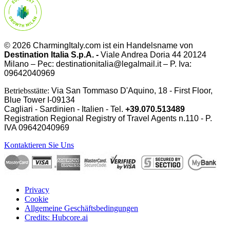
© 2026 CharmingItaly.com ist ein Handelsname von
Destination Italia S.p.A. -
Viale Andrea Doria 44 20124
Milano – Pec: destinationitalia@legalmail.it – P. Iva:
09642040969
Betriebsstätte:
Via San Tommaso D'Aquino, 18 - First Floor,
Blue Tower I-09134
Cagliari - Sardinien - Italien - Tel.
+39.070.513489
Registration Regional Registry of Travel Agents n.110 - P.
IVA
09642040969
Kontaktieren Sie Uns
Privacy
Cookie
Allgemeine Geschäftsbedingungen
Credits: Hubcore.ai