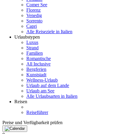
Comer See
Florenz
Venedig
Sorrento
Capri
Alle Reiseziele in Italien
Urlaubstypen
Luxus
Strand
Familien
Romantische
All Inclusive
Bergferien
Kunststadt
Wellness-Urlaub
Urlaub auf dem Lande
Urlaub am See
Alle Urlaubsarten in Italien
Reisen
Reiseführer
Preise und Verfügbarkeit prüfen