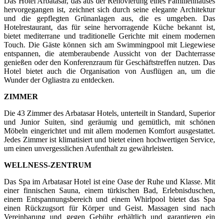
Das Hotel Arbatasar, das aus der Renovierung eines Familienhauses
hervorgegangen ist, zeichnet sich durch seine elegante Architektur
und die gepflegten Grünanlagen aus, die es umgeben. Das
Hotelrestaurant, das für seine hervorragende Küche bekannt ist,
bietet mediterrane und traditionelle Gerichte mit einem modernen
Touch. Die Gäste können sich am Swimmingpool mit Liegewiese
entspannen, die atemberaubende Aussicht von der Dachterrasse
genießen oder den Konferenzraum für Geschäftstreffen nutzen. Das
Hotel bietet auch die Organisation von Ausflügen an, um die
Wunder der Ogliastra zu entdecken.
ZIMMER
Die 43 Zimmer des Arbatasar Hotels, unterteilt in Standard, Superior
und Junior Suiten, sind geräumig und gemütlich, mit schönen
Möbeln eingerichtet und mit allem modernen Komfort ausgestattet.
Jedes Zimmer ist klimatisiert und bietet einen hochwertigen Service,
um einen unvergesslichen Aufenthalt zu gewährleisten.
WELLNESS-ZENTRUM
Das Spa im Arbatasar Hotel ist eine Oase der Ruhe und Klasse. Mit
einer finnischen Sauna, einem türkischen Bad, Erlebnisduschen,
einem Entspannungsbereich und einem Whirlpool bietet das Spa
einen Rückzugsort für Körper und Geist. Massagen sind nach
Vereinbarung und gegen Gebühr erhältlich und garantieren ein