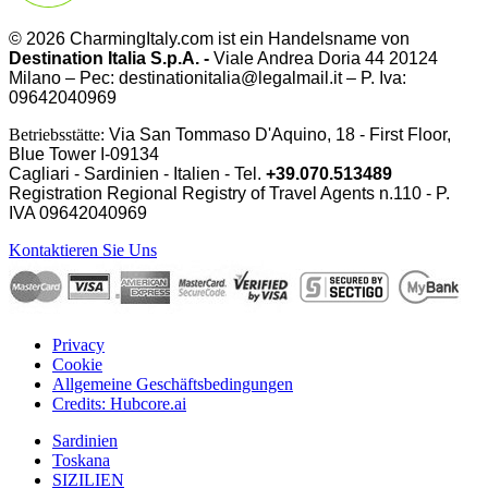
© 2026 CharmingItaly.com ist ein Handelsname von
Destination Italia S.p.A. -
Viale Andrea Doria 44 20124
Milano – Pec: destinationitalia@legalmail.it – P. Iva:
09642040969
Betriebsstätte:
Via San Tommaso D'Aquino, 18 - First Floor,
Blue Tower I-09134
Cagliari - Sardinien - Italien - Tel.
+39.070.513489
Registration Regional Registry of Travel Agents n.110 - P.
IVA
09642040969
Kontaktieren Sie Uns
Privacy
Cookie
Allgemeine Geschäftsbedingungen
Credits: Hubcore.ai
Sardinien
Toskana
SIZILIEN