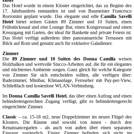
Hotel
Das Hotel wurde in einem Kloster eingerichtet, das zu Beginn des
17. Jahrhunderts entstanden ist und von Baumeister Francesco
Borromini geplant wurde. Das elegante und edle
Camilla Savelli
Hotel
bietet seinen Gästen 89 Zimmer und 10 Suiten, einen
Frühstückssaal und eine Lounge Bar, einen Kongresssaal und einen
Kreuzgang mit Garten, der ideal für Bankette und private Feiern ist.
Das Hotel verfügt außerdem über panoramareiche Terrassen mit
Blick auf Rom und genutzt auch für exklusive Galadinner.
Zimmer
Die
89 Zimmer und 10 Suiten des Donna Camilla
weisen
Holzbalken und wertvolle Stucco-Arbeiten auf, die für ein elegantes
und nüchternes Ambiente sorgen. Ganz gleich für welche Kategorie
von Zimmer Sie sich entscheiden sollten, alle verfügen über:
Badezimmer, Minibar, Klimaanlage, Fernseher mit Pay-per-View,
Schließfach und kostenlose WLAN-Verbindung.
Im
Donna Camilla Savelli Hotel
, das über einen Aufzug und einen
behindertengerechten Zugang verfügt, gibt es behindertengerecht
eingerichtete Zimmer.
Classic
– ca. 15-18 m2, neue Doppelzimmer im neuen Flügel des
Klosters. Die Räume sind sowohl von innen - durch den
Renaissancegarten - als auch von außen über einen separaten
Eingang zugänglich. Einige Zimmer befinden sich nicht im