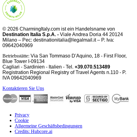
© 2026 CharmingItaly.com ist ein Handelsname von
Destination Italia S.p.A. -
Viale Andrea Doria 44 20124
Milano – Pec: destinationitalia@legalmail.it – P. Iva:
09642040969
Betriebsstätte:
Via San Tommaso D'Aquino, 18 - First Floor,
Blue Tower I-09134
Cagliari - Sardinien - Italien - Tel.
+39.070.513489
Registration Regional Registry of Travel Agents n.110 - P.
IVA
09642040969
Kontaktieren Sie Uns
Privacy
Cookie
Allgemeine Geschäftsbedingungen
Credits: Hubcore.ai