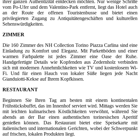
ihrer ganzen Authentizität entdecken möchten. Nur wenige Schritte
vom Po-Ufer und dem Valentino-Park entfernt, liegt das Hotel auch
an der Route der offenen Touristenbusse und bietet einen
privilegierten Zugang zu Antiquitätengeschäften und kulturellen
Sehenswürdigkeiten.
ZIMMER
Die 160 Zimmer des NH Collection Torino Piazza Carlina sind eine
Einladung zu Komfort und Eleganz. Mit Parkettböden und einer
warmen Farbpalette ist jedes Zimmer eine Oase der Ruhe.
Handgefertigte Details wie Kopfenden aus Zedernholz verbinden
sich mit modernen Annehmlichkeiten wie TV und kostenlosem Wi-
Fi. Und für einen Hauch von lokaler Süße liegen jede Nacht
Gianduiotti-Kekse auf Ihrem Kopfkissen.
RESTAURANT
Beginnen Sie Ihren Tag am besten mit einem kontinentalen
Frühstücksbuffet, das im Innenhof serviert wird. Mittags werden Sie
mit leichten kulinarischen Köstlichkeiten verwöhnt, während Sie
abends an der Bar einen authentischen torinesischen Aperitif
genießen können. Das Restaurant bietet eine Speisekarte mit
italienischen und internationalen Gerichten, wobei der Schwerpunkt
auf frischen, lokalen Produkten liegt.