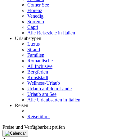
Comer See
Florenz
Venedig
Sorrento
Capri
Alle Reiseziele in Italien
Urlaubstypen
Luxus
Strand
Familien
Romantische
All Inclusive
Bergferien
Kunststadt
Wellness-Urlaub
Urlaub auf dem Lande
Urlaub am See
Alle Urlaubsarten in Italien
Reisen
Reiseführer
Preise und Verfügbarkeit prüfen