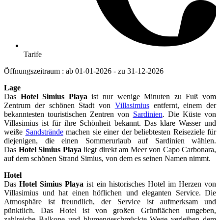
Tarife
Öffnungszeitraum : ab 01-01-2026 - zu 31-12-2026
Lage
Das
Hotel Simius Playa
ist nur wenige Minuten zu Fuß vom
Zentrum der schönen Stadt von
Villasimius
entfernt, einem der
bekanntesten touristischen Zentren von
Sardinien
. Die Küste von
Villasimius ist für ihre Schönheit bekannt. Das klare Wasser und
weiße
Sandstrände
machen sie einer der beliebtesten Reiseziele für
diejenigen, die einen Sommerurlaub auf Sardinien wählen.
Das
Hotel Simius Playa
liegt direkt am Meer von Capo Carbonara,
auf dem schönen Strand Simius, von dem es seinen Namen nimmt.
Hotel
Das
Hotel Simius Playa
ist ein historisches Hotel im Herzen von
Villasimius und hat einen höflichen und eleganten Service. Die
Atmosphäre ist freundlich, der Service ist aufmerksam und
pünktlich. Das Hotel ist von großen Grünflächen umgeben,
zahlreiche Balkone und blumengeschmückte Wege verleihen dem