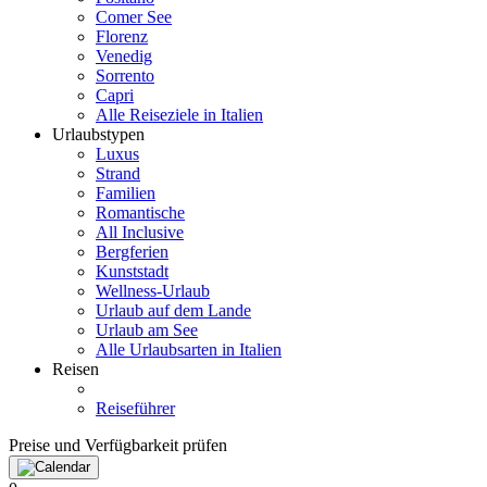
Comer See
Florenz
Venedig
Sorrento
Capri
Alle Reiseziele in Italien
Urlaubstypen
Luxus
Strand
Familien
Romantische
All Inclusive
Bergferien
Kunststadt
Wellness-Urlaub
Urlaub auf dem Lande
Urlaub am See
Alle Urlaubsarten in Italien
Reisen
Reiseführer
Preise und Verfügbarkeit prüfen