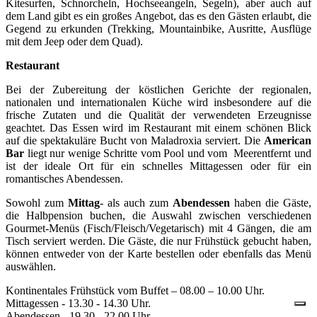
Kitesurfen, Schnorcheln, Hochseeangeln, Segeln), aber auch auf
dem Land gibt es ein großes Angebot, das es den Gästen erlaubt, die
Gegend zu erkunden (Trekking, Mountainbike, Ausritte, Ausflüge
mit dem Jeep oder dem Quad).
Restaurant
Bei der Zubereitung der köstlichen Gerichte der regionalen,
nationalen und internationalen Küche wird insbesondere auf die
frische Zutaten und die Qualität der verwendeten Erzeugnisse
geachtet. Das Essen wird im Restaurant mit einem schönen Blick
auf die spektakuläre Bucht von Maladroxia serviert. Die
American
Bar
liegt nur wenige Schritte vom Pool und vom Meerentfernt und
ist der ideale Ort für ein schnelles Mittagessen oder für ein
romantisches Abendessen.
Sowohl zum
Mittag
- als auch zum
Abendessen
haben die Gäste,
die Halbpension buchen, die Auswahl zwischen verschiedenen
Gourmet-Menüs (Fisch/Fleisch/Vegetarisch) mit 4 Gängen, die am
Tisch serviert werden. Die Gäste, die nur Frühstück gebucht haben,
können entweder von der Karte bestellen oder ebenfalls das Menü
auswählen.
Kontinentales Frühstück vom Buffet – 08.00 – 10.00 Uhr.
Mittagessen - 13.30 - 14.30 Uhr.
Abendessen - 19.30 - 22.00 Uhr.