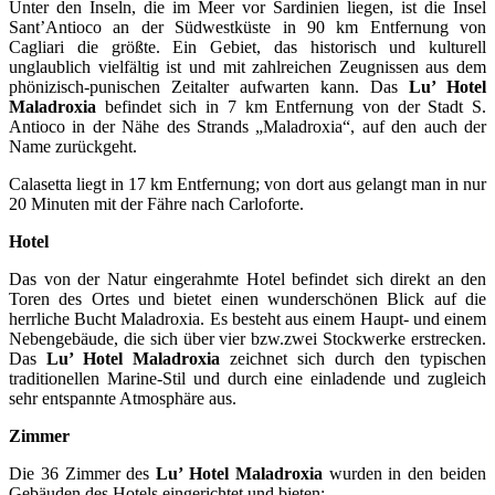
Unter den Inseln, die im Meer vor Sardinien liegen, ist die Insel
Sant’Antioco an der Südwestküste in 90 km Entfernung von
Cagliari die größte. Ein Gebiet, das historisch und kulturell
unglaublich vielfältig ist und mit zahlreichen Zeugnissen aus dem
phönizisch-punischen Zeitalter aufwarten kann. Das
Lu’ Hotel
Maladroxia
befindet sich in 7 km Entfernung von der Stadt S.
Antioco in der Nähe des Strands „Maladroxia“, auf den auch der
Name zurückgeht.
Calasetta liegt in 17 km Entfernung; von dort aus gelangt man in nur
20 Minuten mit der Fähre nach Carloforte.
Hotel
Das von der Natur eingerahmte Hotel befindet sich direkt an den
Toren des Ortes und bietet einen wunderschönen Blick auf die
herrliche Bucht Maladroxia. Es besteht aus einem Haupt- und einem
Nebengebäude, die sich über vier bzw.zwei Stockwerke erstrecken.
Das
Lu’ Hotel Maladroxia
zeichnet sich durch den typischen
traditionellen Marine-Stil und durch eine einladende und zugleich
sehr entspannte Atmosphäre aus.
Zimmer
Die 36 Zimmer des
Lu’ Hotel Maladroxia
wurden in den beiden
Gebäuden des Hotels eingerichtet und bieten: