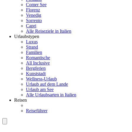
Comer See
Florenz
Venedig
Sorrento
Capri
Alle Reiseziele in Italien
Urlaubstypen
Luxus
Strand
Familien
Romantische
All Inclusive
Bergferien
Kunststadt
Wellness-Urlaub
Urlaub auf dem Lande
Urlaub am See
Alle Urlaubsarten in Italien
Reisen
Reiseführer