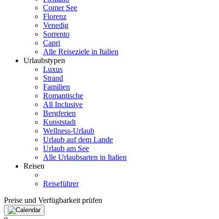
Comer See
Florenz
Venedig
Sorrento
Capri
Alle Reiseziele in Italien
Urlaubstypen
Luxus
Strand
Familien
Romantische
All Inclusive
Bergferien
Kunststadt
Wellness-Urlaub
Urlaub auf dem Lande
Urlaub am See
Alle Urlaubsarten in Italien
Reisen
Reiseführer
Preise und Verfügbarkeit prüfen