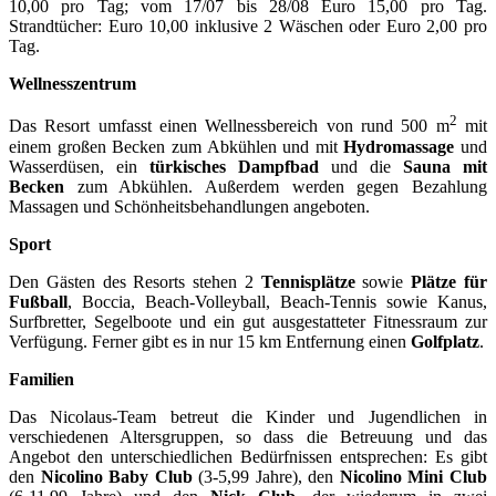
10,00 pro Tag; vom 17/07 bis 28/08 Euro 15,00 pro Tag.
Strandtücher: Euro 10,00 inklusive 2 Wäschen oder Euro 2,00 pro
Tag.
Wellnesszentrum
2
Das Resort umfasst einen Wellnessbereich von rund 500 m
mit
einem großen Becken zum Abkühlen und mit
Hydromassage
und
Wasserdüsen, ein
türkisches Dampfbad
und die
Sauna mit
Becken
zum Abkühlen. Außerdem werden gegen Bezahlung
Massagen und Schönheitsbehandlungen angeboten.
Sport
Den Gästen des Resorts stehen 2
Tennisplätze
sowie
Plätze für
Fußball
, Boccia, Beach-Volleyball, Beach-Tennis sowie Kanus,
Surfbretter, Segelboote und ein gut ausgestatteter Fitnessraum zur
Verfügung. Ferner gibt es in nur 15 km Entfernung einen
Golfplatz
.
Familien
Das Nicolaus-Team betreut die Kinder und Jugendlichen in
verschiedenen Altersgruppen, so dass die Betreuung und das
Angebot den unterschiedlichen Bedürfnissen entsprechen: Es gibt
den
Nicolino Baby Club
(3-5,99 Jahre), den
Nicolino Mini Club