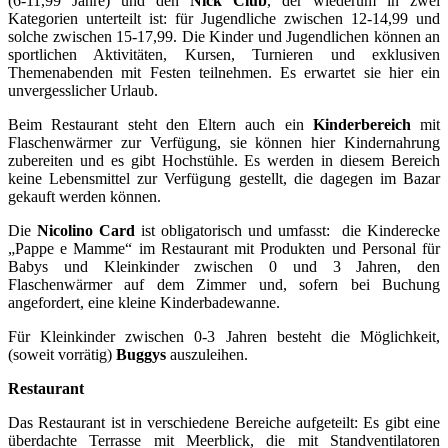
(6-11,99 Jahre) und den
Nick Club
, der wiederum in zwei
Kategorien unterteilt ist: für Jugendliche zwischen 12-14,99 und
solche zwischen 15-17,99. Die Kinder und Jugendlichen können an
sportlichen Aktivitäten, Kursen, Turnieren und exklusiven
Themenabenden mit Festen teilnehmen. Es erwartet sie hier ein
unvergesslicher Urlaub.
Beim Restaurant steht den Eltern auch ein
Kinderbereich
mit
Flaschenwärmer zur Verfügung, sie können hier Kindernahrung
zubereiten und es gibt Hochstühle. Es werden in diesem Bereich
keine Lebensmittel zur Verfügung gestellt, die dagegen im Bazar
gekauft werden können.
Die
Nicolino Card
ist obligatorisch und umfasst: die Kinderecke
„Pappe e Mamme“ im Restaurant mit Produkten und Personal für
Babys und Kleinkinder zwischen 0 und 3 Jahren, den
Flaschenwärmer auf dem Zimmer und, sofern bei Buchung
angefordert, eine kleine Kinderbadewanne.
Für Kleinkinder zwischen 0-3 Jahren besteht die Möglichkeit,
(soweit vorrätig)
Buggys
auszuleihen.
Restaurant
Das Restaurant ist in verschiedene Bereiche aufgeteilt: Es gibt eine
überdachte Terrasse mit Meerblick, die mit Standventilatoren