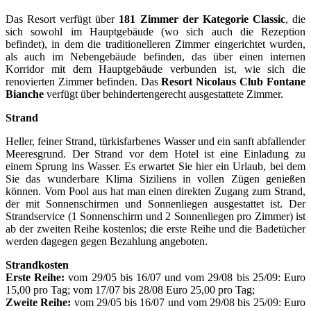
Das Resort verfügt über
181 Zimmer der Kategorie Classic
, die
sich sowohl im Hauptgebäude (wo sich auch die Rezeption
befindet), in dem die traditionelleren Zimmer eingerichtet wurden,
als auch im Nebengebäude befinden, das über einen internen
Korridor mit dem Hauptgebäude verbunden ist, wie sich die
renovierten Zimmer befinden. Das
Resort Nicolaus Club Fontane
Bianche
verfügt über behindertengerecht ausgestattete Zimmer.
Strand
Heller, feiner Strand, türkisfarbenes Wasser und ein sanft abfallender
Meeresgrund. Der Strand vor dem Hotel ist eine Einladung zu
einem Sprung ins Wasser. Es erwartet Sie hier ein Urlaub, bei dem
Sie das wunderbare Klima Siziliens in vollen Zügen genießen
können. Vom Pool aus hat man einen direkten Zugang zum Strand,
der mit Sonnenschirmen und Sonnenliegen ausgestattet ist. Der
Strandservice (1 Sonnenschirm und 2 Sonnenliegen pro Zimmer) ist
ab der zweiten Reihe kostenlos; die erste Reihe und die Badetücher
werden dagegen gegen Bezahlung angeboten.
Strandkosten
Erste Reihe:
vom 29/05 bis 16/07 und vom 29/08 bis 25/09: Euro
15,00 pro Tag; vom 17/07 bis 28/08 Euro 25,00 pro Tag;
Zweite Reihe:
vom 29/05 bis 16/07 und vom 29/08 bis 25/09: Euro