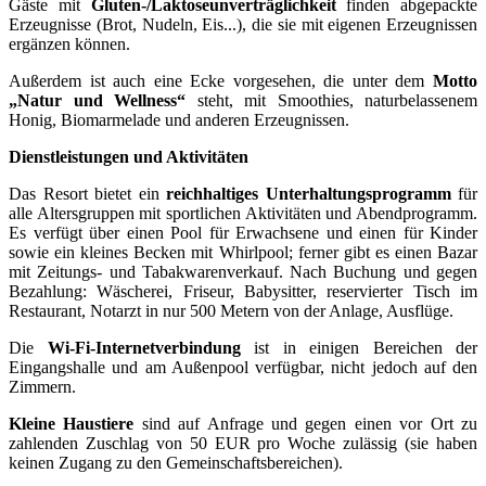
Gäste mit
Gluten-/Laktoseunverträglichkeit
finden abgepackte
Erzeugnisse (Brot, Nudeln, Eis...), die sie mit eigenen Erzeugnissen
ergänzen können.
Außerdem ist auch eine Ecke vorgesehen, die unter dem
Motto
„Natur und Wellness“
steht, mit Smoothies, naturbelassenem
Honig, Biomarmelade und anderen Erzeugnissen.
Dienstleistungen und Aktivitäten
Das Resort bietet ein
reichhaltiges Unterhaltungsprogramm
für
alle Altersgruppen mit sportlichen Aktivitäten und Abendprogramm.
Es verfügt über einen Pool für Erwachsene und einen für Kinder
sowie ein kleines Becken mit Whirlpool; ferner gibt es einen Bazar
mit Zeitungs- und Tabakwarenverkauf. Nach Buchung und gegen
Bezahlung: Wäscherei, Friseur, Babysitter, reservierter Tisch im
Restaurant, Notarzt in nur 500 Metern von der Anlage, Ausflüge.
Die
Wi-Fi-Internetverbindung
ist in einigen Bereichen der
Eingangshalle und am Außenpool verfügbar, nicht jedoch auf den
Zimmern.
Kleine Haustiere
sind auf Anfrage und gegen einen vor Ort zu
zahlenden Zuschlag von 50 EUR pro Woche zulässig (sie haben
keinen Zugang zu den Gemeinschaftsbereichen).