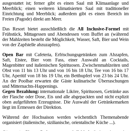
ausgestattet ist; ferner gibt es einen Saal mit Klimaanlage und
Meerblick; einen weiteren klimatisierten Saal mit traditioneller
Einrichtung und Meerblick; außerdem gibt es einen Bereich im
Freien (Pagode) direkt am Meer.
Das Resort bietet ausschließlich die
All Inclusive-Formel
mit
Frühstück, Mittagessen und Abendessen vom Buffet an (während
der Mahlzeiten besteht die Möglichkeit, Wasser, Saft, Bier und Wein
von der Zapfstelle abzuzapfen).
Open Bar
mit Cafeteria, Erfrischungsgetränken zum Abzapfen,
Saft, Eistee, Bier vom Fass, einer Auswahl an Cocktails,
Magenbitter und italienischen Spirituosen. Zwischenmahlzeiten und
Obst von 11 bis 13 Uhr und von 16 bis 18 Uhr, Tee von 16 bis 17
Uhr, Aperitif von 18 bis 19 Uhr, ein Betthupferl von 23 bis 24 Uhr.
An der Poolbar erwarten die Gäste kulinarische Überraschungen
und Mitternachts-Happenings.
Gegen Bezahlung:
internationale Liköre, Spirituosen, Getränke aus
der Flasche oder Dose, Eis und alle abgepackten und nicht explizit
oben aufgeführten Erzeugnisse. Die Auswahl der Getränkemarken
liegt im Ermessen der Direktion.
Während der Hochsaison werden wöchentlich Themenabende
organisiert (italienische, sizilianische, orientalische Küche ...).