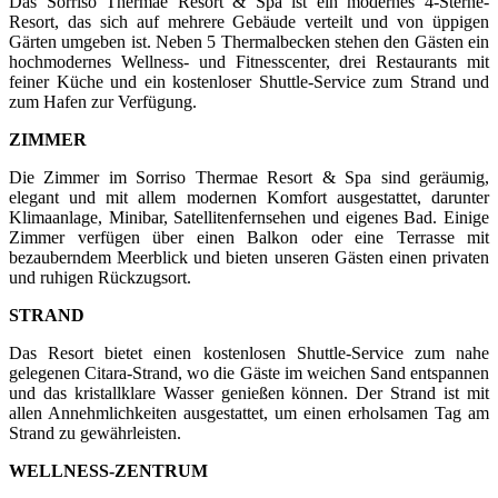
Das Sorriso Thermae Resort & Spa ist ein modernes 4-Sterne-
Resort, das sich auf mehrere Gebäude verteilt und von üppigen
Gärten umgeben ist. Neben 5 Thermalbecken stehen den Gästen ein
hochmodernes Wellness- und Fitnesscenter, drei Restaurants mit
feiner Küche und ein kostenloser Shuttle-Service zum Strand und
zum Hafen zur Verfügung.
ZIMMER
Die Zimmer im Sorriso Thermae Resort & Spa sind geräumig,
elegant und mit allem modernen Komfort ausgestattet, darunter
Klimaanlage, Minibar, Satellitenfernsehen und eigenes Bad. Einige
Zimmer verfügen über einen Balkon oder eine Terrasse mit
bezauberndem Meerblick und bieten unseren Gästen einen privaten
und ruhigen Rückzugsort.
STRAND
Das Resort bietet einen kostenlosen Shuttle-Service zum nahe
gelegenen Citara-Strand, wo die Gäste im weichen Sand entspannen
und das kristallklare Wasser genießen können. Der Strand ist mit
allen Annehmlichkeiten ausgestattet, um einen erholsamen Tag am
Strand zu gewährleisten.
WELLNESS-ZENTRUM