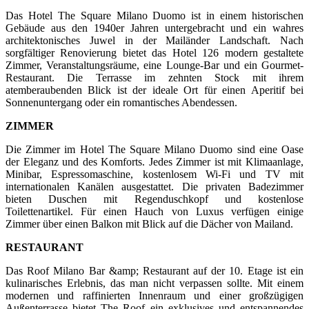
Das Hotel The Square Milano Duomo ist in einem historischen
Gebäude aus den 1940er Jahren untergebracht und ein wahres
architektonisches Juwel in der Mailänder Landschaft. Nach
sorgfältiger Renovierung bietet das Hotel 126 modern gestaltete
Zimmer, Veranstaltungsräume, eine Lounge-Bar und ein Gourmet-
Restaurant. Die Terrasse im zehnten Stock mit ihrem
atemberaubenden Blick ist der ideale Ort für einen Aperitif bei
Sonnenuntergang oder ein romantisches Abendessen.
ZIMMER
Die Zimmer im Hotel The Square Milano Duomo sind eine Oase
der Eleganz und des Komforts. Jedes Zimmer ist mit Klimaanlage,
Minibar, Espressomaschine, kostenlosem Wi-Fi und TV mit
internationalen Kanälen ausgestattet. Die privaten Badezimmer
bieten Duschen mit Regenduschkopf und kostenlose
Toilettenartikel. Für einen Hauch von Luxus verfügen einige
Zimmer über einen Balkon mit Blick auf die Dächer von Mailand.
RESTAURANT
Das Roof Milano Bar &amp; Restaurant auf der 10. Etage ist ein
kulinarisches Erlebnis, das man nicht verpassen sollte. Mit einem
modernen und raffinierten Innenraum und einer großzügigen
Außenterrasse bietet The Roof ein exklusives und entspannendes