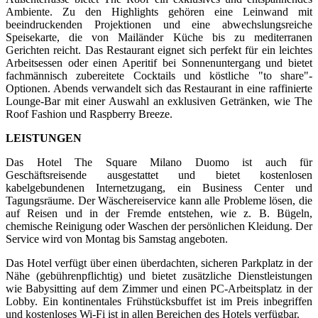
Ambiente. Zu den Highlights gehören eine Leinwand mit
beeindruckenden Projektionen und eine abwechslungsreiche
Speisekarte, die von Mailänder Küche bis zu mediterranen
Gerichten reicht. Das Restaurant eignet sich perfekt für ein leichtes
Arbeitsessen oder einen Aperitif bei Sonnenuntergang und bietet
fachmännisch zubereitete Cocktails und köstliche "to share"-
Optionen. Abends verwandelt sich das Restaurant in eine raffinierte
Lounge-Bar mit einer Auswahl an exklusiven Getränken, wie The
Roof Fashion und Raspberry Breeze.
LEISTUNGEN
Das Hotel The Square Milano Duomo ist auch für
Geschäftsreisende ausgestattet und bietet kostenlosen
kabelgebundenen Internetzugang, ein Business Center und
Tagungsräume. Der Wäschereiservice kann alle Probleme lösen, die
auf Reisen und in der Fremde entstehen, wie z. B. Bügeln,
chemische Reinigung oder Waschen der persönlichen Kleidung. Der
Service wird von Montag bis Samstag angeboten.
Das Hotel verfügt über einen überdachten, sicheren Parkplatz in der
Nähe (gebührenpflichtig) und bietet zusätzliche Dienstleistungen
wie Babysitting auf dem Zimmer und einen PC-Arbeitsplatz in der
Lobby. Ein kontinentales Frühstücksbuffet ist im Preis inbegriffen
und kostenloses Wi-Fi ist in allen Bereichen des Hotels verfügbar.