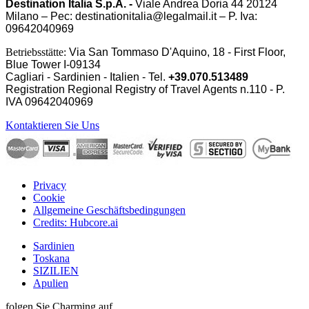
Destination Italia S.p.A. -
Viale Andrea Doria 44 20124
Milano – Pec: destinationitalia@legalmail.it – P. Iva:
09642040969
Betriebsstätte:
Via San Tommaso D'Aquino, 18 - First Floor,
Blue Tower I-09134
Cagliari - Sardinien - Italien - Tel.
+39.070.513489
Registration Regional Registry of Travel Agents n.110 - P.
IVA
09642040969
Kontaktieren Sie Uns
Privacy
Cookie
Allgemeine Geschäftsbedingungen
Credits: Hubcore.ai
Sardinien
Toskana
SIZILIEN
Apulien
folgen Sie Charming auf