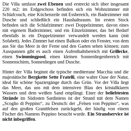
Die Villa umfasst
zwei Ebenen
und erstreckt sich über insgesamt
220 m2; im Erdgeschoss befinden sich ein Wohnzimmer mit
Schlafcouch, eine Küchenzeile mit Essbereich, ein Badezimmer mit
Dusche und schließlich ein Haushaltsraum. Im ersten Stock
befinden sich die Schlafzimmer: zwei Doppelzimmer, davon eines
mit eigenem Badezimmer, und ein Einzelzimmer, das bei Bedarf
ebenfalls in ein Doppelzimmer verwandelt werden kann (mit
Sofabett). Jedes Zimmer hat einen Balkon oder ein Fenster, von dem
aus Sie das Meer in der Ferne und den Garten sehen können; zum
Ausspannen gibt es auch einen Aufenthaltsbereich mit
Grillecke
,
einen
Swimmingpool
, einen kleinen Sonnenliegenbereich mit
Sonnenschirm, Sonnenliegen und Dusche.
Hinter der Villa beginnt die typische mediterrane Macchia und die
majestätische
Bergkette Sette Fratelli
, eine wahre Oase der Natur,
ideal für schöne Spaziergänge durch das Grün. Vor der Villa liegt
das Meer, das uns mit dem intensiven Blau des kristallklaren
Wassers und dem weißen Sand empfängt. Einer der
beliebtesten
Strände
im Südosten Sardiniens ist der Strand mit dem Namen
„Scoglio di Peppino“, zu Deutsch: der „Felsen von Peppino“, was
auf den großen Granitfelsen zurückgeht, der häufig von einem
Fischer des Namens Peppino besucht wurde.
Ein Strandservice ist
nicht inbegriffen
.