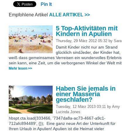
Pin It
Empfohlene Artikel
ALLE ARTIKEL >>
5 Top-Aktivitäten mit
Kindern in Apulien
Thursday, 29 März 2012 05:32
by
Sara
Damit Kinder nicht nur am Strand
glücklich sindJeder, der Kinder hat,
weiß dass gemeinsames Verreisen ein wundervolles Erlebnis
sein kann, eine Zeit, um die verborgenen Winkel der Welt mit
Mehr lesen >>
Haben Sie jemals in
einer Masseria
geschlafen?
Tuesday, 12 März 2013 03:11
by
Amy
Lucinda Jones
hbspt.cta.load(333466, '7347da8a-ac73-4667-a9c1-
712afc894489', {}); Eine ganz neue Art der Unterkunft für
Ihren Urlaub in Apulien! Apulien ist die Heimat vieler