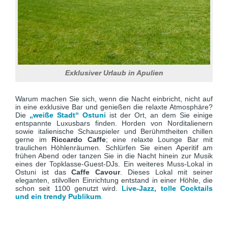
Exklusiver Urlaub in Apulien
Warum machen Sie sich, wenn die Nacht einbricht, nicht auf
in eine exklusive Bar und genießen die relaxte Atmosphäre?
Die
„weiße Stadt“ Ostuni
ist der Ort, an dem Sie einige
entspannte Luxusbars finden. Horden von Norditalienern
sowie italienische Schauspieler und Berühmtheiten chillen
gerne im
Riccardo Caffe
; eine relaxte Lounge Bar mit
traulichen Höhlenräumen. Schlürfen Sie einen Aperitif am
frühen Abend oder tanzen Sie in die Nacht hinein zur Musik
eines der Topklasse-Guest-DJs. Ein weiteres Muss-Lokal in
Ostuni ist das
Caffe Cavour
. Dieses Lokal mit seiner
eleganten, stilvollen Einrichtung entstand in einer Höhle, die
schon seit 1100 genutzt wird.
Live-Jazz, tolle Cocktails
und ein trendy Publikum
.