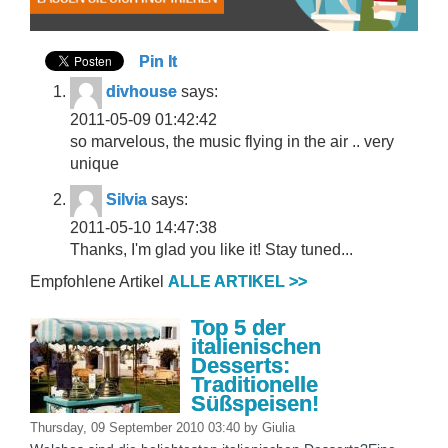
Pin It
divhouse
says:
2011-05-09 01:42:42
so marvelous, the music flying in the air .. very
unique
Silvia
says:
2011-05-10 14:47:38
Thanks, I'm glad you like it! Stay tuned...
Empfohlene Artikel
ALLE ARTIKEL >>
Top 5 der
italienischen
Desserts:
Traditionelle
Süßspeisen!
Thursday, 09 September 2010 03:40
by
Giulia