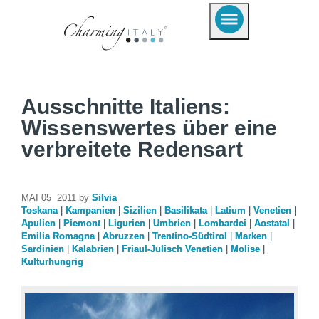
Ausschnitte Italiens:
Wissenswertes über eine
verbreitete Redensart
MAI 05 2011 by
Silvia
Toskana
|
Kampanien
|
Sizilien
|
Basilikata
|
Latium
|
Venetien
|
Apulien
|
Piemont
|
Ligurien
|
Umbrien
|
Lombardei
|
Aostatal
|
Emilia Romagna
|
Abruzzen
|
Trentino-Südtirol
|
Marken
|
Sardinien
|
Kalabrien
|
Friaul-Julisch Venetien
|
Molise
|
Kulturhungrig