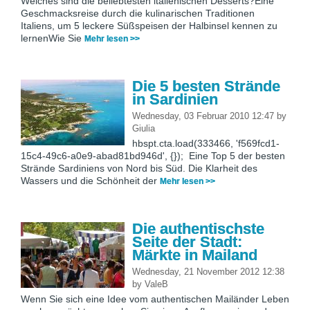
Welches sind die beliebtesten italienischen Desserts?Eine
Geschmacksreise durch die kulinarischen Traditionen
Italiens, um 5 leckere Süßspeisen der Halbinsel kennen zu
lernenWie Sie
Mehr lesen >>
Die 5 besten Strände
in Sardinien
Wednesday, 03 Februar 2010 12:47
by
Giulia
hbspt.cta.load(333466, 'f569fcd1-
15c4-49c6-a0e9-abad81bd946d', {}); Eine Top 5 der besten
Strände Sardiniens von Nord bis Süd. Die Klarheit des
Wassers und die Schönheit der
Mehr lesen >>
Die authentischste
Seite der Stadt:
Märkte in Mailand
Wednesday, 21 November 2012 12:38
by
ValeB
Wenn Sie sich eine Idee vom authentischen Mailänder Leben