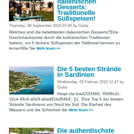
italienischen
Desserts:
Traditionelle
Süßspeisen!
Thursday, 09 September 2010 03:40
by
Giulia
Welches sind die beliebtesten italienischen Desserts?Eine
Geschmacksreise durch die kulinarischen Traditionen
Italiens, um 5 leckere Süßspeisen der Halbinsel kennen zu
lernenWie Sie
Mehr lesen >>
Die 5 besten Strände
in Sardinien
Wednesday, 03 Februar 2010 12:47
by
Giulia
hbspt.cta.load(333466, 'f569fcd1-
15c4-49c6-a0e9-abad81bd946d', {}); Eine Top 5 der besten
Strände Sardiniens von Nord bis Süd. Die Klarheit des
Wassers und die Schönheit der
Mehr lesen >>
Die authentischste