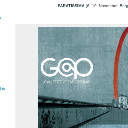
PARATISSIMA
(6.-10. November, Borgo
s
l &