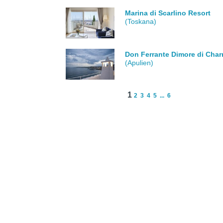
Marina di Scarlino Resort
(Toskana)
Don Ferrante Dimore di Cha
(Apulien)
1
2
3
4
5
...
6