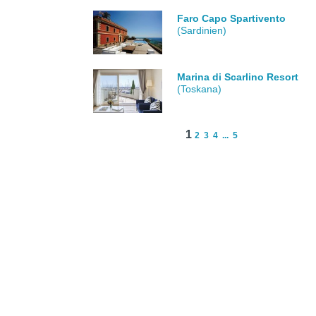
Faro Capo Spartivento
(Sardinien)
Marina di Scarlino Resort
(Toskana)
1
2
3
4
...
5