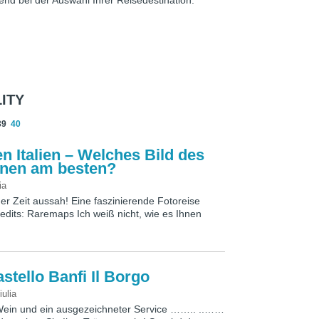
end bei der Auswahl Ihrer Reisedestination.
ITY
39
40
n Italien – Welches Bild des
 Ihnen am besten?
ia
ger Zeit aussah! Eine faszinierende Fotoreise
redits: Raremaps Ich weiß nicht, wie es Ihnen
stello Banfi Il Borgo
iulia
Wein und ein ausgezeichneter Service …….. ..……