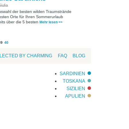
iulia
uswahl der besten wilden Traumstrände
 besten Orte für Ihren Sommerurlaub
ts über die 5 besten
Mehr lesen >>
39
40
LECTED BY CHARMING
FAQ
BLOG
SARDINIEN
TOSKANA
SIZILIEN
APULIEN