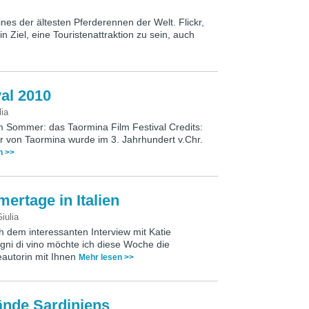
ines der ältesten Pferderennen der Welt. Flickr,
in Ziel, eine Touristenattraktion zu sein, auch
al 2010
lia
 im Sommer: das Taormina Film Festival Credits:
er von Taormina wurde im 3. Jahrhundert v.Chr.
n >>
ertage in Italien
iulia
 dem interessanten Interview mit Katie
gni di vino möchte ich diese Woche die
autorin mit Ihnen
Mehr lesen >>
ände Sardiniens