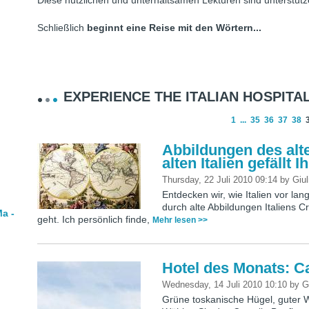
Diese nützlichen und unterhaltsamen Lektüren sind unterstütz
Schließlich
beginnt eine Reise mit den Wörtern...
EXPERIENCE THE ITALIAN HOSPITAL
1
...
35
36
37
38
Abbildungen des alte
alten Italien gefällt
Thursday, 22 Juli 2010 09:14
by
Giul
Entdecken wir, wie Italien vor lan
durch alte Abbildungen Italiens C
a -
geht. Ich persönlich finde,
Mehr lesen >>
Hotel des Monats: Ca
Wednesday, 14 Juli 2010 10:10
by
G
Grüne toskanische Hügel, guter 