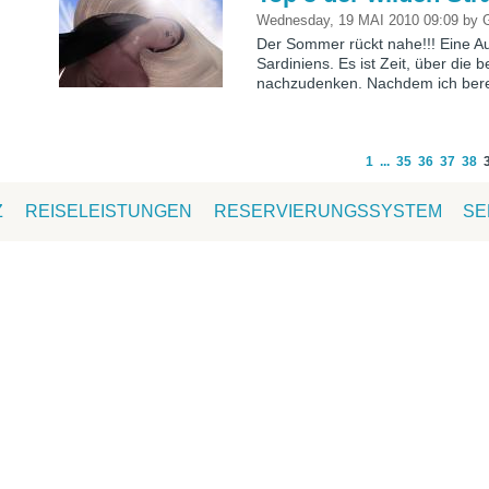
Wednesday, 19 MAI 2010 09:09
by
G
Der Sommer rückt nahe!!! Eine A
Sardiniens. Es ist Zeit, über die
nachzudenken. Nachdem ich berei
1
...
35
36
37
38
Z
REISELEISTUNGEN
RESERVIERUNGSSYSTEM
SE