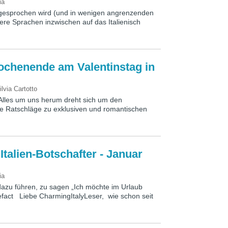
ia
en gesprochen wird (und in wenigen angrenzenden
ere Sprachen inzwischen auf das Italienisch
ochenende am Valentinstag in
ilvia Cartotto
 Alles um uns herum dreht sich um den
ige Ratschläge zu exklusiven und romantischen
Italien-Botschafter - Januar
ia
 dazu führen, zu sagen „Ich möchte im Urlaub
tlefact Liebe CharmingItalyLeser, wie schon seit