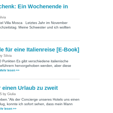
chenk: Ein Wochenende in
ilvia
otel Villa Mosca Letztes Jahr im November
ochzeitstag. Meine Schwester und ich wollten
 für eine Italienreise [E-Book]
by
Silvia
0 Punkten Es gibt verschiedene italienische
seführern hervorgehoben werden, aber diese
Mehr lesen >>
r einen Urlaub zu zweit
35
by
Giulia
geben.”Als der Concierge unseres Hotels uns einen
ug, konnte ich sofort sehen, dass mein Mann
hr lesen >>