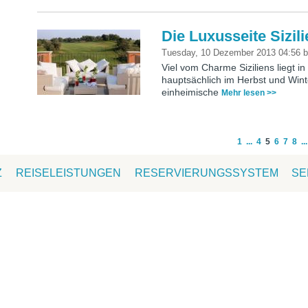
Die Luxusseite Sizil
Tuesday, 10 Dezember 2013 04:56
Viel vom Charme Siziliens liegt in
hauptsächlich im Herbst und Winter
einheimische
Mehr lesen >>
1
...
4
5
6
7
8
...
Z
REISELEISTUNGEN
RESERVIERUNGSSYSTEM
SE