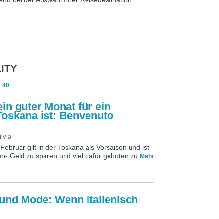
end bei der Auswahl Ihrer Reisedestination.
ITY
40
in guter Monat für ein
oskana ist: Benvenuto
ilvia
ebruar gilt in der Toskana als Vorsaison und ist
en- Geld zu sparen und viel dafür geboten zu
Mehr
 und Mode: Wenn Italienisch