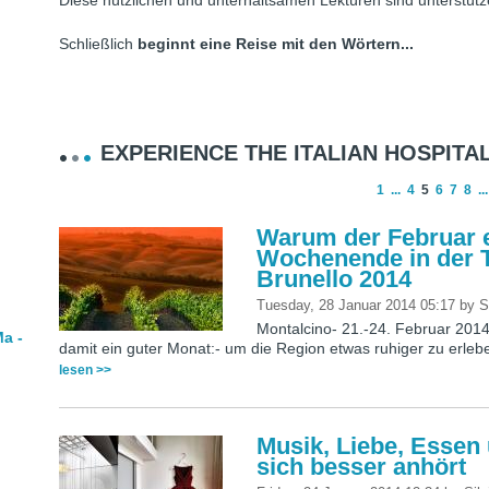
Diese nützlichen und unterhaltsamen Lektüren sind unterstütz
Schließlich
beginnt eine Reise mit den Wörtern...
EXPERIENCE THE ITALIAN HOSPITAL
1
...
4
5
6
7
8
...
Warum der Februar e
Wochenende in der T
Brunello 2014
Tuesday, 28 Januar 2014 05:17
by
S
Montalcino- 21.-24. Februar 2014F
a -
damit ein guter Monat:- um die Region etwas ruhiger zu erleb
lesen >>
Musik, Liebe, Essen
sich besser anhört