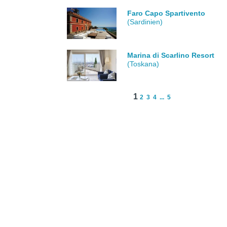
Faro Capo Spartivento
(Sardinien)
Marina di Scarlino Resort
(Toskana)
1
2
3
4
...
5